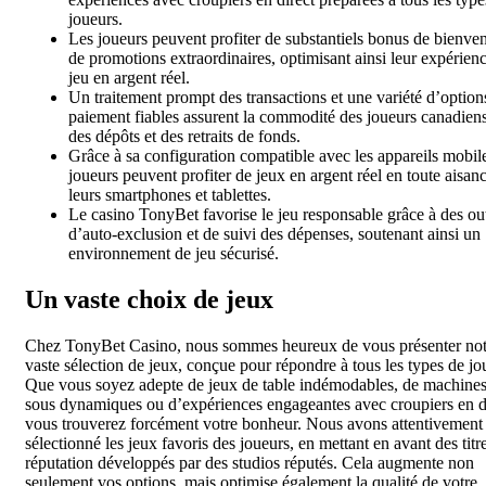
joueurs.
Les joueurs peuvent profiter de substantiels bonus de bienve
de promotions extraordinaires, optimisant ainsi leur expérien
jeu en argent réel.
Un traitement prompt des transactions et une variété d’option
paiement fiables assurent la commodité des joueurs canadiens
des dépôts et des retraits de fonds.
Grâce à sa configuration compatible avec les appareils mobile
joueurs peuvent profiter de jeux en argent réel en toute aisan
leurs smartphones et tablettes.
Le casino TonyBet favorise le jeu responsable grâce à des out
d’auto-exclusion et de suivi des dépenses, soutenant ainsi un
environnement de jeu sécurisé.
Un vaste choix de jeux
Chez TonyBet Casino, nous sommes heureux de vous présenter not
vaste sélection de jeux, conçue pour répondre à tous les types de jo
Que vous soyez adepte de jeux de table indémodables, de machines
sous dynamiques ou d’expériences engageantes avec croupiers en di
vous trouverez forcément votre bonheur. Nous avons attentivement
sélectionné les jeux favoris des joueurs, en mettant en avant des titr
réputation développés par des studios réputés. Cela augmente non
seulement vos options, mais optimise également la qualité de votre