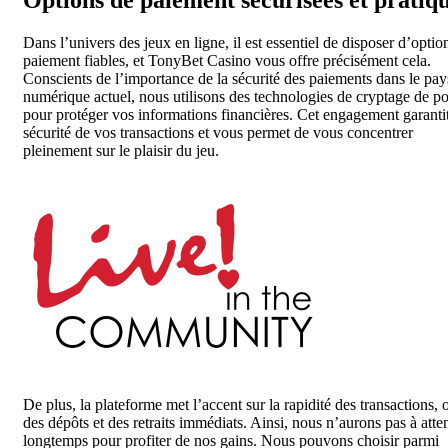
Dans l’univers des jeux en ligne, il est essentiel de disposer d’optio
paiement fiables, et TonyBet Casino vous offre précisément cela.
Conscients de l’importance de la sécurité des paiements dans le pa
numérique actuel, nous utilisons des technologies de cryptage de po
pour protéger vos informations financières. Cet engagement garantit
sécurité de vos transactions et vous permet de vous concentrer
pleinement sur le plaisir du jeu.
De plus, la plateforme met l’accent sur la rapidité des transactions, 
des dépôts et des retraits immédiats. Ainsi, nous n’aurons pas à atte
longtemps pour profiter de nos gains. Nous pouvons choisir parmi