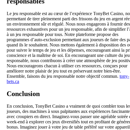
responsables
Le jeu responsable est au cœur de l’expérience TonyBet Casino, n
permettant de tirer pleinement parti des frissons du jeu en argent rée
un environnement sûr et régulé. Nous nous engageons à fournir des
ressources exhaustives pour un jeu responsable, afin de simplifier l
à un jeu responsable pour tous. Notre plateforme propose des
programmes d’auto-exclusion permettant aux joueurs de faire des p
quand ils le souhaitent. Nous mettons également à disposition des ou
pour suivre le temps de jeu et les dépenses, encourageant ainsi la pr
conscience et la maîtrise de soi. En encourageant une culture du jeu
responsable, nous contribuons à créer une atmosphère de jeu positi
Nous encourageons chacun à utiliser ces ressources, conçues pour
améliorer notre plaisir de jeu tout en préservant notre bien-être.
Ensemble, faisons du jeu responsable notre objectif commun.
tony-
bets.ca
Conclusion
En conclusion, TonyBet Casino a vraiment de quoi combler tous le
joueurs, des machines à sous palpitantes aux expériences fascinante
avec croupiers en direct. Imaginez-vous passer une agréable soirée 
week-end à explorer ces jeux diversifiés tout en profitant de génére
bonus. Imaginez jouer à votre jeu de table préféré sur votre appareil