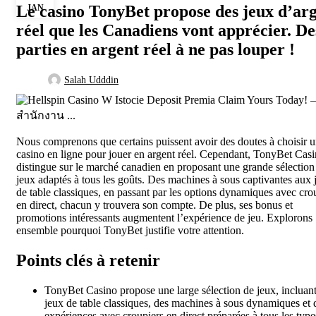
Le casino TonyBet propose des jeux d’ar
JAN
réel que les Canadiens vont apprécier. De
parties en argent réel à ne pas louper !
Salah Udddin
Nous comprenons que certains puissent avoir des doutes à choisir 
casino en ligne pour jouer en argent réel. Cependant, TonyBet Casi
distingue sur le marché canadien en proposant une grande sélection
jeux adaptés à tous les goûts. Des machines à sous captivantes aux 
de table classiques, en passant par les options dynamiques avec cro
en direct, chacun y trouvera son compte. De plus, ses bonus et
promotions intéressants augmentent l’expérience de jeu. Explorons
ensemble pourquoi TonyBet justifie votre attention.
Points clés à retenir
TonyBet Casino propose une large sélection de jeux, incluan
jeux de table classiques, des machines à sous dynamiques et 
expériences avec croupiers en direct préparées à tous les type