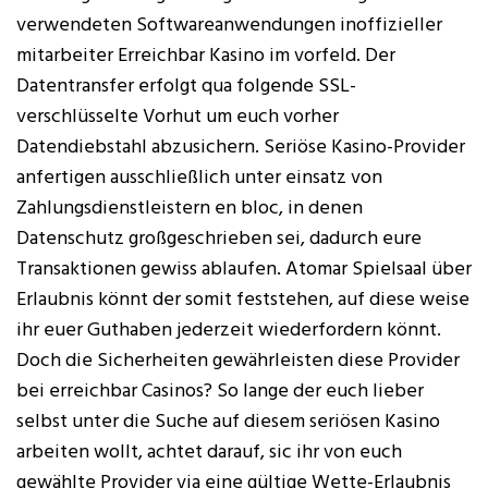
verwendeten Softwareanwendungen inoffizieller
mitarbeiter Erreichbar Kasino im vorfeld. Der
Datentransfer erfolgt qua folgende SSL-
verschlüsselte Vorhut um euch vorher
Datendiebstahl abzusichern. Seriöse Kasino-Provider
anfertigen ausschließlich unter einsatz von
Zahlungsdienstleistern en bloc, in denen
Datenschutz großgeschrieben sei, dadurch eure
Transaktionen gewiss ablaufen. Atomar Spielsaal über
Erlaubnis könnt der somit feststehen, auf diese weise
ihr euer Guthaben jederzeit wiederfordern könnt.
Doch die Sicherheiten gewährleisten diese Provider
bei erreichbar Casinos? So lange der euch lieber
selbst unter die Suche auf diesem seriösen Kasino
arbeiten wollt, achtet darauf, sic ihr von euch
gewählte Provider via eine gültige Wette-Erlaubnis