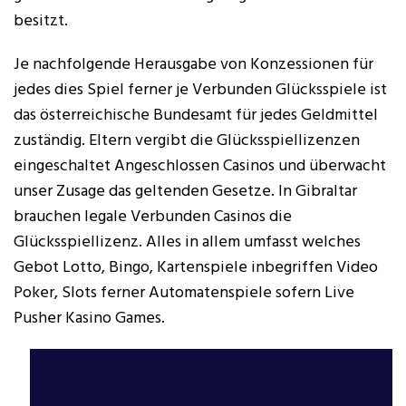
besitzt.
Je nachfolgende Herausgabe von Konzessionen für
jedes dies Spiel ferner je Verbunden Glücksspiele ist
das österreichische Bundesamt für jedes Geldmittel
zuständig. Eltern vergibt die Glücksspiellizenzen
eingeschaltet Angeschlossen Casinos und überwacht
unser Zusage das geltenden Gesetze. In Gibraltar
brauchen legale Verbunden Casinos die
Glücksspiellizenz. Alles in allem umfasst welches
Gebot Lotto, Bingo, Kartenspiele inbegriffen Video
Poker, Slots ferner Automatenspiele sofern Live
Pusher Kasino Games.