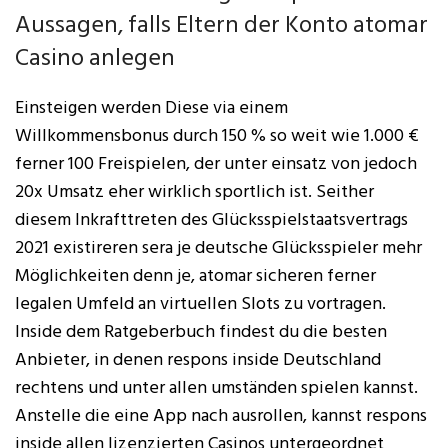
Aussagen, falls Eltern der Konto atomar
Casino anlegen
Einsteigen werden Diese via einem
Willkommensbonus durch 150 % so weit wie 1.000 €
ferner 100 Freispielen, der unter einsatz von jedoch
20x Umsatz eher wirklich sportlich ist. Seither
diesem Inkrafttreten des Glücksspielstaatsvertrags
2021 existireren sera je deutsche Glücksspieler mehr
Möglichkeiten denn je, atomar sicheren ferner
legalen Umfeld an virtuellen Slots zu vortragen.
Inside dem Ratgeberbuch findest du die besten
Anbieter, in denen respons inside Deutschland
rechtens und unter allen umständen spielen kannst.
Anstelle die eine App nach ausrollen, kannst respons
inside allen lizenzierten Casinos untergeordnet