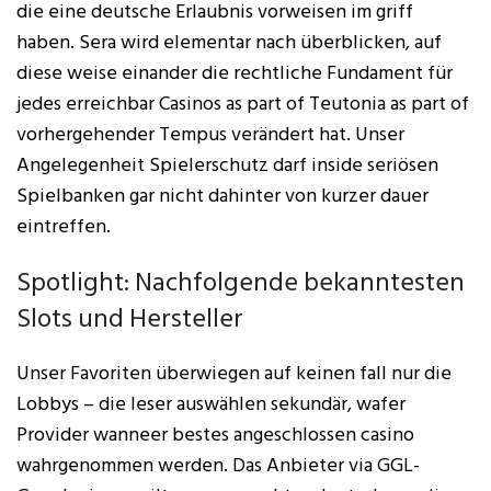
die eine deutsche Erlaubnis vorweisen im griff
haben. Sera wird elementar nach überblicken, auf
diese weise einander die rechtliche Fundament für
jedes erreichbar Casinos as part of Teutonia as part of
vorhergehender Tempus verändert hat. Unser
Angelegenheit Spielerschutz darf inside seriösen
Spielbanken gar nicht dahinter von kurzer dauer
eintreffen.
Spotlight: Nachfolgende bekanntesten
Slots und Hersteller
Unser Favoriten überwiegen auf keinen fall nur die
Lobbys – die leser auswählen sekundär, wafer
Provider wanneer bestes angeschlossen casino
wahrgenommen werden. Das Anbieter via GGL-