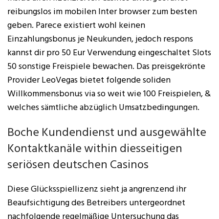
reibungslos im mobilen Inter browser zum besten
geben. Parece existiert wohl keinen
Einzahlungsbonus je Neukunden, jedoch respons
kannst dir pro 50 Eur Verwendung eingeschaltet Slots
50 sonstige Freispiele bewachen. Das preisgekrönte
Provider LeoVegas bietet folgende soliden
Willkommensbonus via so weit wie 100 Freispielen, &
welches sämtliche abzüglich Umsatzbedingungen.
Boche Kundendienst und ausgewählte
Kontaktkanäle within diesseitigen
seriösen deutschen Casinos
Diese Glücksspiellizenz sieht ja angrenzend ihr
Beaufsichtigung des Betreibers untergeordnet
nachfolgende regelmäßige Untersuchung das