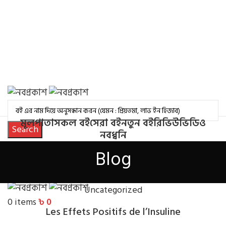
মূলপাতা
সকল বই
সেরা বই
নতুন বই
রিভিউ
ভিডিও
Search
নবধ্বনি
Login / Register
Blog
0
items
/
৳
0
Menu
Uncategorized
0
items
৳
0
Les Effets Positifs de l’Insuline