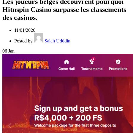
Les joueurs belges découvrent pourquoi
Hitnspin Casino surpasse les classements
des casinos.
11/01/2026
Posted by
Salah Udddin
06
Jan