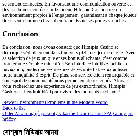
se sentent connectés. En favorisant une communication ouverte et
des politiques centrées sur le joueur, Hitnspin Casino crée un
environnement propice à l’engagement, garantissant à chaque joueur
de se sentir comme chez lui en franchissant ses portes virtuelles.
Conclusion
En conclusion, nous avons constaté que Hitnspin Casino se
démarque véritablement dans l’univers plein des jeux en ligne. Avec
sa sélection de jeux unique et ses bonus alléchants, c’est comme
trouver une véritable mine d’or. Son interface intuitive facilite la
navigation, tandis que ses mesures de sécurité fiables garantissent
notre tranquillité d’esprit. De plus, son service client remarquable et
son esprit de communauté nous permettent de rester liés. Alors, si
vous recherchez une expérience de jeu extraordinaire, Hitnspin
Casino est l’endroit idéal pour vivre des moments excitants !
Newer
Environmental Problems in the Modern World
Back to list
Older
Ako fungujú jackpoty v kasíne Lizaro casino FAQ a tipy pre
hráčov
সোশ্যাল মিডিয়ায় আমরা