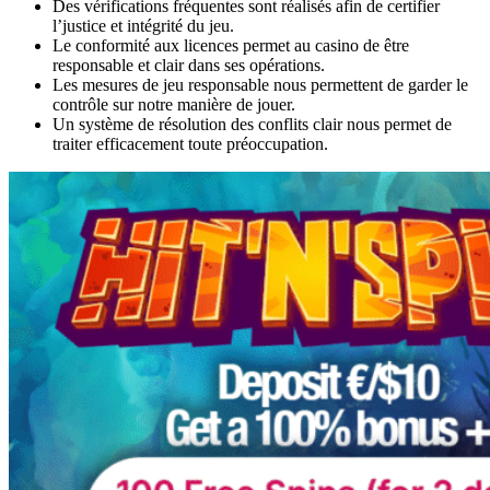
Des vérifications fréquentes sont réalisés afin de certifier
l’justice et intégrité du jeu.
Le conformité aux licences permet au casino de être
responsable et clair dans ses opérations.
Les mesures de jeu responsable nous permettent de garder le
contrôle sur notre manière de jouer.
Un système de résolution des conflits clair nous permet de
traiter efficacement toute préoccupation.