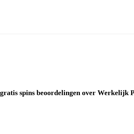
gratis spins beoordelingen over Werkelijk