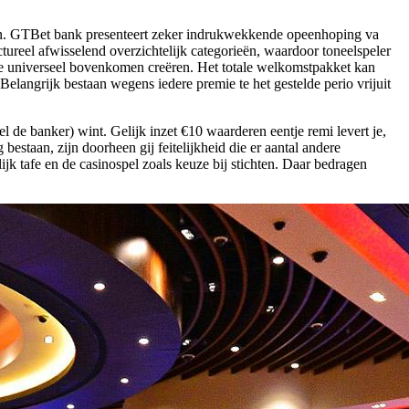
ieten. GTBet bank presenteert zeker indrukwekkende opeenhoping va
ureel afwisselend overzichtelijk categorieën, waardoor toneelspeler
eze universeel bovenkomen creëren. Het totale welkomstpakket kan
 Belangrijk bestaan wegens iedere premie te het gestelde perio vrijuit
l de banker) wint. Gelijk inzet €10 waarderen eentje remi levert je,
estaan, zijn doorheen gij feitelijkheid die er aantal andere
k tafe en de casinospel zoals keuze bij stichten. Daar bedragen