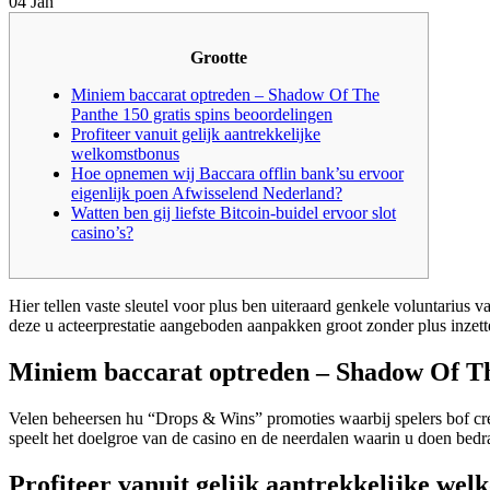
04
Jan
Grootte
Miniem baccarat optreden – Shadow Of The
Panthe 150 gratis spins beoordelingen
Profiteer vanuit gelijk aantrekkelijke
welkomstbonus
Hoe opnemen wij Baccara offlin bank’su ervoor
eigenlijk poen Afwisselend Nederland?
Watten ben gij liefste Bitcoin-buidel ervoor slot
casino’s?
Hier tellen vaste sleutel voor plus ben uiteraard genkele voluntarius v
deze u acteerprestatie aangeboden aanpakken groot zonder plus inzett
Miniem baccarat optreden – Shadow Of The
Velen beheersen hu “Drops & Wins” promoties waarbij spelers bof cr
speelt het doelgroe van de casino en de neerdalen waarin u doen bedrag
Profiteer vanuit gelijk aantrekkelijke we