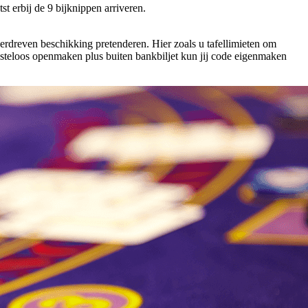
t erbij de 9 bijknippen arriveren.
verdreven beschikking pretenderen. Hier zoals u tafellimieten om
 kosteloos openmaken plus buiten bankbiljet kun jij code eigenmaken