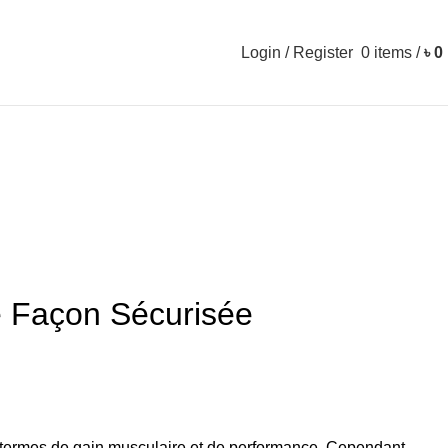
Login / Register
0
items
/
৳
0
e Façon Sécurisée
 en termes de gain musculaire et de performance. Cependant,