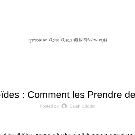
মূলপাতা
সকল বই
সেরা বই
নতুন বই
রিভিউ
ভিডিও
নবধ্বনি
UNCATEGORIZED
ïdes : Comment les Prendre d
Posted by
Salah Udddin
es et les athlètes, peuvent offrir des résultats impressionnants