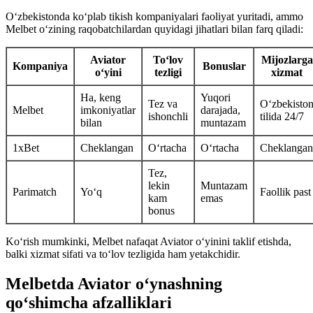
O‘zbekistonda ko‘plab tikish kompaniyalari faoliyat yuritadi, ammo
Melbet o‘zining raqobatchilardan quyidagi jihatlari bilan farq qiladi:
Aviator
To‘lov
Mijozlarga
Kompaniya
Bonuslar
o‘yini
tezligi
xizmat
Ha, keng
Yuqori
Tez va
O‘zbekisto
Melbet
imkoniyatlar
darajada,
ishonchli
tilida 24/7
bilan
muntazam
1xBet
Cheklangan
O‘rtacha
O‘rtacha
Cheklangan
Tez,
lekin
Muntazam
Parimatch
Yo‘q
Faollik past
kam
emas
bonus
Ko‘rish mumkinki, Melbet nafaqat Aviator o‘yinini taklif etishda,
balki xizmat sifati va to‘lov tezligida ham yetakchidir.
Melbetda Aviator o‘ynashning
qo‘shimcha afzalliklari