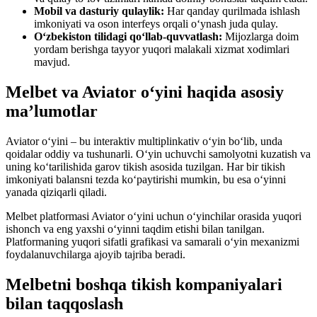
Mobil va dasturiy qulaylik:
Har qanday qurilmada ishlash
imkoniyati va oson interfeys orqali o‘ynash juda qulay.
O‘zbekiston tilidagi qo‘llab-quvvatlash:
Mijozlarga doim
yordam berishga tayyor yuqori malakali xizmat xodimlari
mavjud.
Melbet va Aviator o‘yini haqida asosiy
ma’lumotlar
Aviator o‘yini – bu interaktiv multiplinkativ o‘yin bo‘lib, unda
qoidalar oddiy va tushunarli. O‘yin uchuvchi samolyotni kuzatish va
uning ko‘tarilishida garov tikish asosida tuzilgan. Har bir tikish
imkoniyati balansni tezda ko‘paytirishi mumkin, bu esa o‘yinni
yanada qiziqarli qiladi.
Melbet platformasi Aviator o‘yini uchun o‘yinchilar orasida yuqori
ishonch va eng yaxshi o‘yinni taqdim etishi bilan tanilgan.
Platformaning yuqori sifatli grafikasi va samarali o‘yin mexanizmi
foydalanuvchilarga ajoyib tajriba beradi.
Melbetni boshqa tikish kompaniyalari
bilan taqqoslash