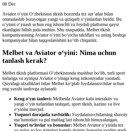
08
Dec
Aviator o‘yini O‘zbekiston tikish bozorida tez sur’atlar bilan
ommalashib borayotgan yangi va qiziqarli o‘yinlardan biridir. Bu
o‘yinni o‘ynash uchun eng ishonchli va foydali platforma qaysi
ekanligini bilish juda muhim. Shu maqsadda, Melbet tikish
kompaniyasining Aviator o‘yini bo‘yicha takliflari va uning boshqa
kompaniyalar bilan taqqoslanishini ko‘rib chiqamiz.
Melbet va Aviator o‘yini: Nima uchun
tanlash kerak?
Melbet tikish platformasi O‘zbekistonda mashhur bo‘lib, turli sport
turlariga va ayniqsa Aviator o‘yiniga keng imkoniyatlar yaratadi.
Quyidagi afzalliklari bilan Melbet ko‘plab foydalanuvchilar uchun
eng yaxshi tanlovga aylanadi:
Keng o‘yın tanlovi:
Melbetda Aviator kabi interaktiv va
yangi o‘yin turlaridan tashqari, sport tikish, kazino va live
o‘yinlar mavjud.
Yuquori darajada xavfsizlik:
Foydalanuvchilarning shaxsiy
ma’lumotlari va pul mablag‘lari ishonchli himoyalangan.
Yuqori to‘lovlar va bonuslar:
Melbet Aviator o‘yinida tez
va qulay to‘lov tizimlari hamda doimiy bonuslar taqdim etadi.