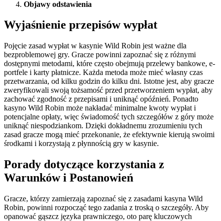
Objawy odstawienia
Wyjaśnienie przepisów wypłat
Pojęcie zasad wypłat w kasynie Wild Robin jest ważne dla
bezproblemowej gry. Gracze powinni zapoznać się z różnymi
dostępnymi metodami, które często obejmują przelewy bankowe, e-
portfele i karty płatnicze. Każda metoda może mieć własny czas
przetwarzania, od kilku godzin do kilku dni. Istotne jest, aby gracze
zweryfikowali swoją tożsamość przed przetworzeniem wypłat, aby
zachować zgodność z przepisami i uniknąć opóźnień. Ponadto
kasyno Wild Robin może nakładać minimalne kwoty wypłat i
potencjalne opłaty, więc świadomość tych szczegółów z góry może
uniknąć niespodziankom. Dzięki dokładnemu zrozumieniu tych
zasad gracze mogą mieć przekonanie, że efektywnie kierują swoimi
środkami i korzystają z płynnością gry w kasynie.
Porady dotyczące korzystania z
Warunków i Postanowień
Gracze, którzy zamierzają zapoznać się z zasadami kasyna Wild
Robin, powinni rozpocząć tego zadania z troską o szczegóły. Aby
opanować gąszcz języka prawniczego, oto parę kluczowych