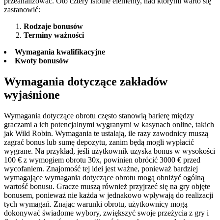
przeanalizować. Oto cztery istotne elementy, nad którymi warto się
zastanowić:
Rodzaje bonusów
Terminy ważności
Wymagania kwalifikacyjne
Kwoty bonusów
Wymagania dotyczące zakładów
wyjaśnione
Wymagania dotyczące obrotu często stanowią barierę między
graczami a ich potencjalnymi wygranymi w kasynach online, takich
jak Wild Robin. Wymagania te ustalają, ile razy zawodnicy muszą
zagrać bonus lub sumę depozytu, zanim będą mogli wypłacić
wygrane. Na przykład, jeśli użytkownik uzyska bonus w wysokości
100 € z wymogiem obrotu 30x, powinien obrócić 3000 € przed
wycofaniem. Znajomość tej idei jest ważne, ponieważ bardziej
wymagające wymagania dotyczące obrotu mogą obniżyć ogólną
wartość bonusu. Gracze muszą również przyjrzeć się na gry objęte
bonusem, ponieważ nie każda w jednakowo wpływają do realizacji
tych wymagań. Znając warunki obrotu, użytkownicy mogą
dokonywać świadome wybory, zwiększyć swoje przeżycia z gry i