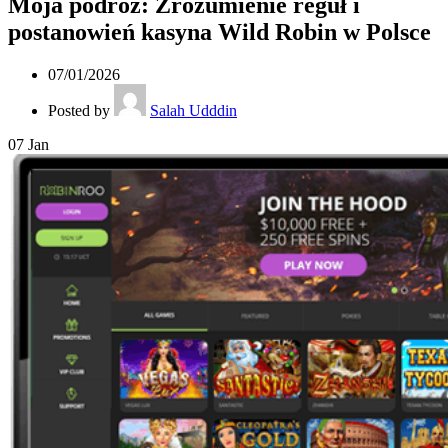
Moja podróż: Zrozumienie reguł i
postanowień kasyna Wild Robin w Polsce
07/01/2026
Posted by
Salah Udddin
07
Jan