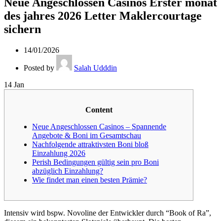
Neue Angeschlossen Casinos Erster monat
des jahres 2026 Letter Maklercourtage
sichern
14/01/2026
Posted by
Salah Udddin
14
Jan
Content
Neue Angeschlossen Casinos – Spannende
Angebote & Boni im Gesamtschau
Nachfolgende attraktivsten Boni bloß
Einzahlung 2026
Perish Bedingungen gültig sein pro Boni
abzüglich Einzahlung?
Wie findet man einen besten Prämie?
Intensiv wird bspw. Novoline der Entwickler durch “Book of Ra”,