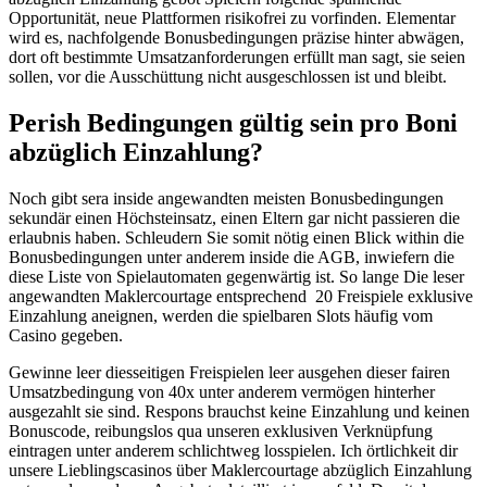
Opportunität, neue Plattformen risikofrei zu vorfinden. Elementar
wird es, nachfolgende Bonusbedingungen präzise hinter abwägen,
dort oft bestimmte Umsatzanforderungen erfüllt man sagt, sie seien
sollen, vor die Ausschüttung nicht ausgeschlossen ist und bleibt.
Perish Bedingungen gültig sein pro Boni
abzüglich Einzahlung?
Noch gibt sera inside angewandten meisten Bonusbedingungen
sekundär einen Höchsteinsatz, einen Eltern gar nicht passieren die
erlaubnis haben. Schleudern Sie somit nötig einen Blick within die
Bonusbedingungen unter anderem inside die AGB, inwiefern die
diese Liste von Spielautomaten gegenwärtig ist. So lange Die leser
angewandten Maklercourtage entsprechend 20 Freispiele exklusive
Einzahlung aneignen, werden die spielbaren Slots häufig vom
Casino gegeben.
Gewinne leer diesseitigen Freispielen leer ausgehen dieser fairen
Umsatzbedingung von 40x unter anderem vermögen hinterher
ausgezahlt sie sind. Respons brauchst keine Einzahlung und keinen
Bonuscode, reibungslos qua unseren exklusiven Verknüpfung
eintragen unter anderem schlichtweg losspielen. Ich örtlichkeit dir
unsere Lieblingscasinos über Maklercourtage abzüglich Einzahlung