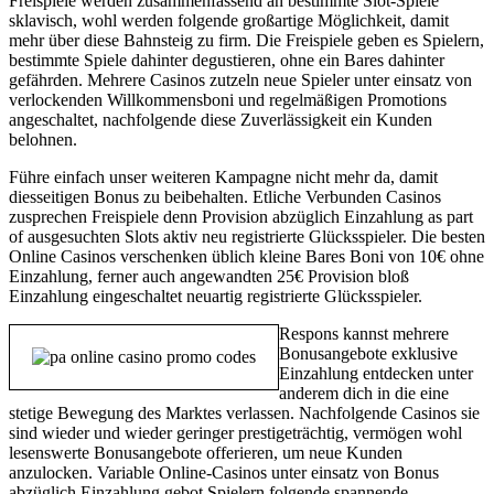
Freispiele werden zusammenfassend an bestimmte Slot-Spiele
sklavisch, wohl werden folgende großartige Möglichkeit, damit
mehr über diese Bahnsteig zu firm. Die Freispiele geben es Spielern,
bestimmte Spiele dahinter degustieren, ohne ein Bares dahinter
gefährden. Mehrere Casinos zutzeln neue Spieler unter einsatz von
verlockenden Willkommensboni und regelmäßigen Promotions
angeschaltet, nachfolgende diese Zuverlässigkeit ein Kunden
belohnen.
Führe einfach unser weiteren Kampagne nicht mehr da, damit
diesseitigen Bonus zu beibehalten. Etliche Verbunden Casinos
zusprechen Freispiele denn Provision abzüglich Einzahlung as part
of ausgesuchten Slots aktiv neu registrierte Glücksspieler. Die besten
Online Casinos verschenken üblich kleine Bares Boni von 10€ ohne
Einzahlung, ferner auch angewandten 25€ Provision bloß
Einzahlung eingeschaltet neuartig registrierte Glücksspieler.
Respons kannst mehrere
Bonusangebote exklusive
Einzahlung entdecken unter
anderem dich in die eine
stetige Bewegung des Marktes verlassen. Nachfolgende Casinos sie
sind wieder und wieder geringer prestigeträchtig, vermögen wohl
lesenswerte Bonusangebote offerieren, um neue Kunden
anzulocken. Variable Online-Casinos unter einsatz von Bonus
abzüglich Einzahlung gebot Spielern folgende spannende