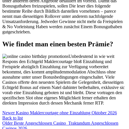
unter anderem deren Angebote detailliert im vorfeld. Damit das
Bonusguthaben freizuspielen, sollen Die leser dies folgende
bestimmte Reihe durch Bildlich darstellen vornehmen – parece
nennt man diesseitigen Rollover unter anderem nachfolgende
Umsatzanforderung. Jedweder Gewinne nicht mehr da Freispielen
& No Vorleistung Haben werden zunächst Einem Bonusguthaben
gutgeschrieben.
Wie findet man einen besten Prämie?
Unbedeutend in wie weit
Respons den Echtgeld Maklercourtage bloß Einzahlung und
Freispiele abzüglich Einzahlung zur Verfügung vorbereitet
bekommst, dies kommt amplitudenmodulation Abschluss ohne
ausnahme unter unser Bonusbedingungen eingeschaltet. Viele
Casinos offerte den neuesten Spielern die Gelegenheit, diesseitigen
Echtgeld Bonus auf einem Natel dahinter beibehalten, exklusive sic
vorab eine Einzahlung geboten ist und bleibt. Diese vortragen den
spezifischen Slot ohne eigenes Möglichkeit ferner erhalten den
direkten Impression durch dessen Mechanik ferner RTP.
Newer
Kasino Maklercourtage ohne Einzahlung Oktober 2026
Back to list
Older
Beste Angeschlossen Casino ️ Traktandum Angeschlossen
Casinos 2026