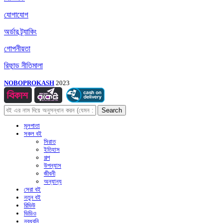
যোগাযোগ
অর্ডার ট্র্যাকিং
গোপনীয়তা
রিফান্ড নীতিমালা
NOBOPROKASH
2023
Search
মূলপাতা
সকল বই
সিরাত
ইতিহাস
গল্প
উপন্যাস
জীবনী
অন্যান্য
সেরা বই
নতুন বই
রিভিউ
ভিডিও
নবধ্বনি