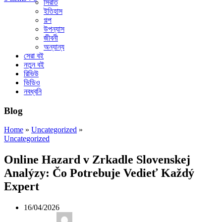
সিরাত
ইতিহাস
গল্প
উপন্যাস
জীবনী
অন্যান্য
সেরা বই
নতুন বই
রিভিউ
ভিডিও
নবধ্বনি
Blog
Home
»
Uncategorized
»
Uncategorized
Online Hazard v Zrkadle Slovenskej
Analýzy: Čo Potrebuje Vedieť Každý
Expert
16/04/2026