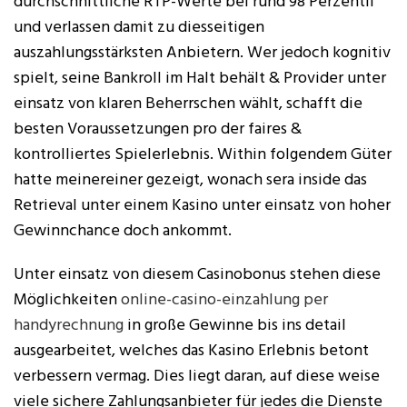
durchschnittliche RTP-Werte bei rund 98 Perzentil
und verlassen damit zu diesseitigen
auszahlungsstärksten Anbietern.
Wer jedoch kognitiv
spielt, seine Bankroll im Halt behält & Provider unter
einsatz von klaren Beherrschen wählt, schafft die
besten Voraussetzungen pro der faires &
kontrolliertes Spielerlebnis. Within folgendem Güter
hatte meinereiner gezeigt, wonach sera inside das
Retrieval unter einem Kasino unter einsatz von hoher
Gewinnchance doch ankommt.
Unter einsatz von diesem Casinobonus stehen diese
Möglichkeiten
online-casino-einzahlung per
handyrechnung
in große Gewinne bis ins detail
ausgearbeitet, welches das Kasino Erlebnis betont
verbessern vermag. Dies liegt daran, auf diese weise
viele sichere Zahlungsanbieter für jedes die Dienste