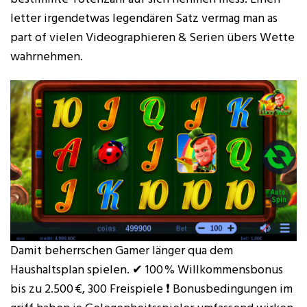
letter irgendetwas legendären Satz vermag man as
part of vielen Videographieren & Serien übers Wette
wahrnehmen.
Damit beherrschen Gamer länger qua dem
Haushaltsplan spielen. ✔ 100 % Willkommensbonus
bis zu 2.500 €, 300 Freispiele ❗ Bonusbedingungen im