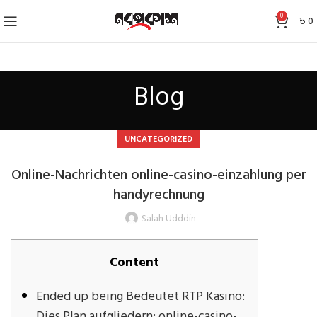
0
৳
0
Blog
UNCATEGORIZED
Online-Nachrichten online-casino-einzahlung per
handyrechnung
Salah Udddin
Content
Ended up being Bedeutet RTP Kasino:
Dies Plan aufgliedern: online-casino-