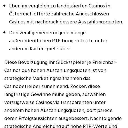
Eben im vergleich zu landbasierten Casinos in
Österreich offerte zahlreiche Angeschlossen
Casinos mit nachdruck bessere Auszahlungsquoten.
Den verallgemeinernd jede menge
außerordentlichen RTP bringen Tisch- unter
anderem Kartenspiele über.
Diese Bevorzugung ihr Glücksspieler je Erreichbar-
Casinos qua hohen Auszahlungsquoten ist von
strategische Marketingmaßnahmen das
Casinobetreiber zunehmend. Zocker, diese
langfristige Gewinne mühe geben, auswählen
vorzugsweise Casinos via transparenten unter
anderem hohen Auszahlungsquoten, dort parece
deren Erfolgsaussichten ausgebessert. Nachfolgende
strategische Angleichung auf hohe RTP-Werte und