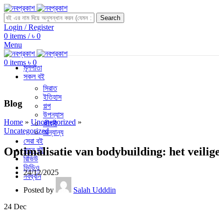
Search
Login / Register
0
items
/
৳
0
Menu
0
items
৳
0
মূলপাতা
সকল বই
সিরাত
ইতিহাস
Blog
গল্প
উপন্যাস
Home
»
Uncategorized
»
জীবনী
Uncategorized
অন্যান্য
সেরা বই
Optimalisatie van bodybuilding: het veilige
নতুন বই
রিভিউ
ভিডিও
24/12/2025
নবধ্বনি
Posted by
Salah Udddin
24
Dec