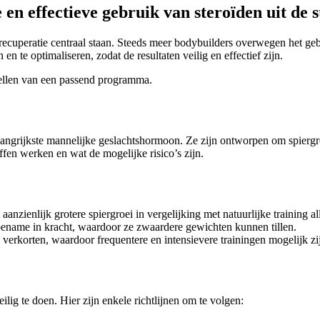
 en effectieve gebruik van steroïden uit de 
ecuperatie centraal staan. Steeds meer bodybuilders overwegen het gebr
 te optimaliseren, zodat de resultaten veilig en effectief zijn.
tellen van een passend programma.
belangrijkste mannelijke geslachtshormoon. Ze zijn ontworpen om spierg
ffen werken en wat de mogelijke risico’s zijn.
anzienlijk grotere spiergroei in vergelijking met natuurlijke training al
oename in kracht, waardoor ze zwaardere gewichten kunnen tillen.
 verkorten, waardoor frequentere en intensievere trainingen mogelijk zi
eilig te doen. Hier zijn enkele richtlijnen om te volgen: