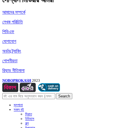
সোশ্যাল মিডিয়ায় আমরা
আমাদের সম্পর্কে
লেখক পরিচিতি
পিডিএফ
যোগাযোগ
অর্ডার ট্র্যাকিং
গোপনীয়তা
রিফান্ড নীতিমালা
NOBOPROKASH
2023
Search
মূলপাতা
সকল বই
সিরাত
ইতিহাস
গল্প
উপন্যাস