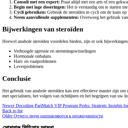
Consult met een expert:
Praat altijd met een arts of een gekw
Begin met lage doseringen:
Het is verstandig om te starten me
Cycli gebruiken:
Gebruik de steroïden in cycli om de kans op
Neem aanvullende supplementen:
Overweeg het gebruik van l
Bijwerkingen van steroïden
Hoewel anabole steroïden voordelen bieden, zijn er ook bijwerkinge
Verhoogde agressie en stemmingswisselingen
Hormonale onbalans
Hart- en vaatproblemen
Leverproblemen
Conclusie
Het gebruik van anabole steroïden kan een effectieve manier zijn om d
met specialisten, het volgen van richtlijnen en het begrijpen van uw 
Newer
Decoding PariMatch VIP Program Perks: Strategic Insights for
Back to list
Older
Отчего люди направляются к неожиданности