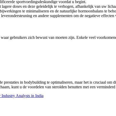
alificeerde sportvoedingsdeskundige voordat u begint.
t lagere doses en deze geleidelijk te verhogen, afhankelijk van uw licha
 bijwerkingen te minimaliseren en de natuurlijke hormoonbalans te beh
everondersteuning en andere supplementen om de negatieve effecten va
n waar gebruikers zich bewust van moeten zijn. Enkele veel voorkomend
e prestaties in bodybuilding te optimaliseren, maar het is cruciaal om
lichaam, kunt u de voordelen van steroïden benutten met een verminderd
 Industry Analysts in India