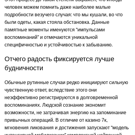
человек можем помнить даже наиболее малые
подробности везучего случая: что мы кушали, во что
были одеты, какая стояла обстановка. Данные
памятные моменты именуются “импульсами
воспоминаний” и отмечаются уникальной
специфичностью и устойчивостью к забыванию.
Отчего радость фиксируется лучше
будничности
Обычные рутинные случаи редко инициируют сильную
чувственную ответ, вследствие этого они
неэффективно регистрируются в долговременной
воспоминаниях. Людской сознание экономит
возможности, не затрачивая энергию на запоминание
привычных операций. В отличие от казино 7к,
мгновения ликования и достижения запускают “модель