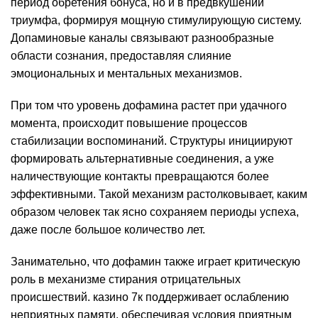
период обретения бонуса, но и в предвкушении
триумфа, формируя мощную стимулирующую систему.
Допаминовые каналы связывают разнообразные
области сознания, предоставляя слияние
эмоциональных и ментальных механизмов.
При том что уровень дофамина растет при удачного
момента, происходит повышение процессов
стабилизации воспоминаний. Структуры инициируют
формировать альтернативные соединения, а уже
наличествующие контакты превращаются более
эффективными. Такой механизм растолковывает, каким
образом человек так ясно сохраняем периоды успеха,
даже после большое количество лет.
Занимательно, что дофамин также играет критическую
роль в механизме стирания отрицательных
происшествий. казино 7к поддерживает ослаблению
неприятных памяти, обеспечивая условия приятным