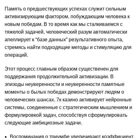
Память о предшествующих успехах служит сильным
активизирующим фактором, побуждающим человека к
новым победам. В то время как мы сталкиваемся с
тяжелой задачей, человеческий разум автоматически
апеллирует к “базе данных” результативного опыта,
стремясь найти подходящие методы и стимуляцию для
операций.
Этот процесс главным образом существенен для
поддержания продолжительной активизации. В
эпизоды неуверенности и неуверенности памятные
моменты о былых победах демонстрируют людям о
человеческих шансах. 7к казино активирует нейронные
системы, соединенные с стратегическим мышлением и
формулировкой задач, способствуя сформулировать
следующие амбициозные задачи.
Воспоминания о триумфе увеличивают коэффициент