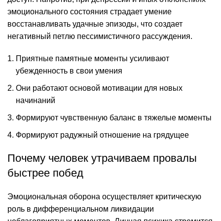
эмоционального состояния страдает умение
восстанавливать удачные эпизоды, что создает
негативный петлю пессимистичного рассуждения.
Приятные памятные моменты усиливают
убежденность в свои умения
Они работают основой мотивации для новых
начинаний
Формируют чувственную баланс в тяжелые моменты
Формируют радужный отношение на грядущее
Почему человек утрачиваем провалы
быстрее побед
Эмоциональная оборона осуществляет критическую
роль в дифференциальном ликвидации