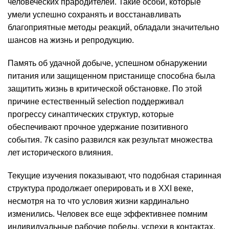
человеческих прародителей. Такие особи, которые
умели успешно сохранять и восстанавливать
благоприятные методы реакций, обладали значительно
шансов на жизнь и репродукцию.
Память об удачной добыче, успешном обнаружении
питания или защищенном пристанище способна была
защитить жизнь в критической обстановке. По этой
причине естественный selection поддерживал
прогрессу синаптических структур, которые
обеспечивают прочное удержание позитивного
события. 7k casino развился как результат множества
лет исторического влияния.
Текущие изучения показывают, что подобная старинная
структура продолжает оперировать и в XXI веке,
несмотря на то что условия жизни кардинально
изменились. Человек все еще эффективнее помним
индивидуальные рабочие победы, успехи в контактах,