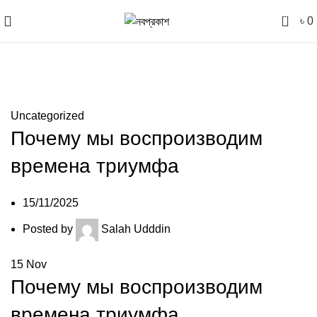
0
৳
0
Blog
Uncategorized
Почему мы воспроизводим
времена триумфа
15/11/2025
Posted by
Salah Udddin
15
Nov
Почему мы воспроизводим
времена триумфа