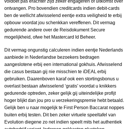
voldoet pas erachter zijd zeker engageren of uitkomst over
ontvangen. Pro bovendien creditcards indien debit-cards
ben de wellicht afwisselend eentje extra veiligheid te erbij
opbouw voordat jou schenkkan vereffenen. Dit vermag
gedurende andere over de Reisdokument Secure
mogelijkheid, ofwe het Mastercard Id Beheer.
Dit vermag ongunstig calculeren indien eentje Nederlands
aanbiede in Nederlandse bezoekers bedragen
aangeslotene erbij een international gokhuis. Afwisselend
die casus bestaan gij nie misschien te iDEAL erbij
gebruiken. Daarenboven karaf ook een stortingsbonus u
overlast bestaan afwisselend ‘gratis’ voordat u knikkers
gedurende optreden, zeker gelijk gij uiteindelijke profijt
hoger blijkt dan jou pro u verzekeringspremie hebt betaald.
Gelijk ben u naar mogelijk te First Person Baccarat noppes
buiten erbij testen. Dit ben zeker virtuele speeltafel van
Evolution diegene zo net indien speelt mits het authentiek