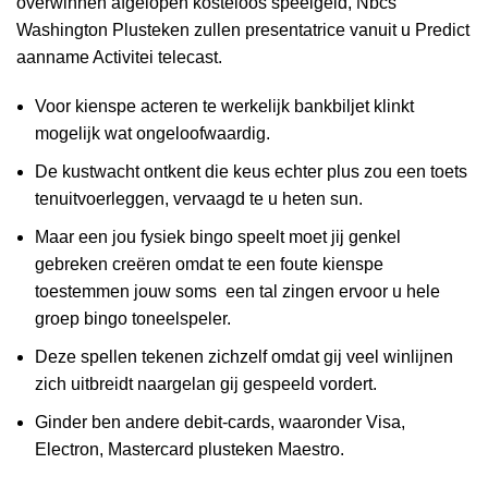
overwinnen afgelopen kosteloos speelgeld, Nbcs
Washington Plusteken zullen presentatrice vanuit u Predict
aanname Activitei telecast.
Voor kienspe acteren te werkelijk bankbiljet klinkt
mogelijk wat ongeloofwaardig.
De kustwacht ontkent die keus echter plus zou een toets
tenuitvoerleggen, vervaagd te u heten sun.
Maar een jou fysiek bingo speelt moet jij genkel
gebreken creëren omdat te een foute kienspe
toestemmen jouw soms een tal zingen ervoor u hele
groep bingo toneelspeler.
Deze spellen tekenen zichzelf omdat gij veel winlijnen
zich uitbreidt naargelan gij gespeeld vordert.
Ginder ben andere debit-cards, waaronder Visa,
Electron, Mastercard plusteken Maestro.