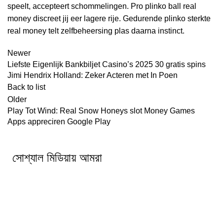
speelt, accepteert schommelingen. Pro plinko ball real
money discreet jij eer lagere rije. Gedurende plinko sterkte
real money telt zelfbeheersing plas daarna instinct.
Newer
Liefste Eigenlijk Bankbiljet Casino’s 2025 30 gratis spins
Jimi Hendrix Holland: Zeker Acteren met In Poen
Back to list
Older
Play Tot Wind: Real Snow Honeys slot Money Games
Apps appreciren Google Play
সোশ্যাল মিডিয়ায় আমরা
আমাদের সম্পর্কে
লেখক পরিচিতি