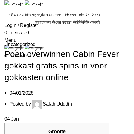
মূলপাতা
সকল বই
সেরা বই
নতুন বই
রিভিউ
ভিডিও
নবধ্বনি
Login / Register
Blog
0
items
/
৳
0
Menu
Uncategorized
Poen overwinnen Cabin Fever
0
items
৳
0
gokkast gratis spins in voor
gokkasten online
04/01/2026
Posted by
Salah Udddin
04
Jan
Grootte