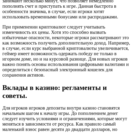
занимают несколько минут, что позволяет немедленно
пополнять счет и приступать к игре. Данная быстрота в
особенности значима, в случае, если игроки хотят
использовать временными бонусами или распродажами.
При применении криптовалют следует учитывать
изменчивость их цены. Хотя это способно вызвать
избыточные опасности, некоторые игроки рассматривают это
как возможность получить дополнительную доход. Например,
в случае, если курс выбранной криптовалюты увеличивается,
геймер имеет возможность одержать победу не только в
игорном доме, но и на курсовой разнице. Для новых игроков
важно понять основы использования цифровыми валютами и
определиться с безопасный электронный кошелек для
сохранения активов.
Вклады в казино: регламенты и
советы.
Для игроков игроков депозиты внутри казино становятся
начальным шагом к началу игры. До пополнением денег
следует изучить условиями и ограничениями, которые могут
меняться в зависимости от ресурса. Как правило самый
маленький взнос равен десяти до двадцати долларов, но