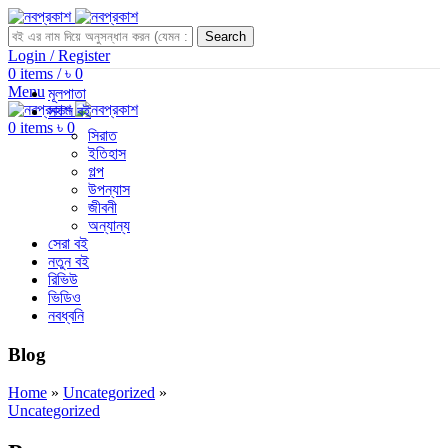
Search
Login / Register
0
items
/
৳
0
Menu
মূলপাতা
সকল বই
0
items
৳
0
সিরাত
ইতিহাস
গল্প
উপন্যাস
জীবনী
অন্যান্য
সেরা বই
নতুন বই
রিভিউ
ভিডিও
নবধ্বনি
Blog
Home
»
Uncategorized
»
Uncategorized