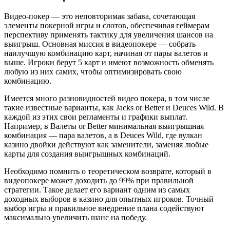
Видео-покер — это неповторимая забава, сочетающая
элементы покерной игры и слотов, обеспечивая геймерам
перспективу применять тактику для увеличения шансов на
выигрыш. Основная миссия в видеопокере — собрать
наилучшую комбинацию карт, начиная от пары валетов и
выше. Игроки берут 5 карт и имеют возможность обменять
любую из них самих, чтобы оптимизировать свою
комбинацию.
Имеется много разновидностей видео покера, в том числе
такие известные варианты, как Jacks or Better и Deuces Wild. В
каждой из этих свои регламенты и графики выплат.
Например, в Валеты or Better минимальная выигрышная
комбинация — пара валетов, а в Deuces Wild, где вулкан
казино двойки действуют как заменители, заменяя любые
карты для создания выигрышных комбинаций.
Необходимо помнить о теоретическом возврате, который в
видеопокере может доходить до 99% при правильной
стратегии. Такое делает его вариант одним из самых
доходных выборов в казино для опытных игроков. Точный
выбор игры и правильное внедрение плана содействуют
максимально увеличить шанс на победу.