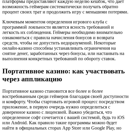
платформы предоставляют каждую неделю кешбэк, что дает
возможность геймерам систематически получать обратно
процент своих трат и продолжить игру с меньшими потерями.
Ключевым моментом определения игрового клуба с
программой лояльности является ясность требований и
легкость их соблюдения. Геймеры необходимо внимательно
ознакомиться с правила начисления бонусов и возврата
средств, чтобы не допустить недоразумений. Некоторые
онлайн-казино способны устанавливать ограничения на
снятие денег, заработанных через бонусы, или настаивать на
выполнения конкретных требований по обороту ставок.
Портативное казино: как участвовать
через аппликацию
Портативное казино становится все более и более
востребованным среди геймеров благодаря своей доступности
и комфорту. Чтобы стартовать игровой процесс посредством
приложение, в первую очередь нужно определиться с
доверенное казино с лицензией. Важно убедиться, что
определенное софт сочетается с вашей системой, будь то iOS
или Android. Как правило такие программы можно будет
найти в официальных сторах App Store или Google Play, но