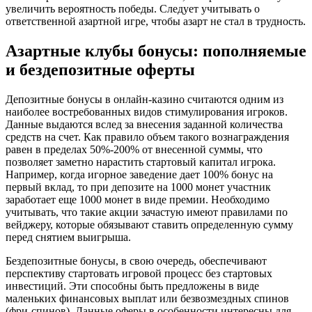
увеличить вероятность победы. Следует учитывать о
ответственной азартной игре, чтобы азарт не стал в трудность.
Азартные клубы бонусы: пополняемые
и бездепозитные оферты
Депозитные бонусы в онлайн-казино считаются одним из
наиболее востребованных видов стимулирования игроков.
Данные выдаются вслед за внесения заданной количества
средств на счет. Как правило объем такого вознаграждения
равен в пределах 50%-200% от внесенной суммы, что
позволяет заметно нарастить стартовый капитал игрока.
Например, когда игорное заведение дает 100% бонус на
первый вклад, то при депозите на 1000 монет участник
заработает еще 1000 монет в виде премии. Необходимо
учитывать, что такие акции зачастую имеют правилами по
вейджеру, которые обязывают ставить определенную сумму
перед снятием выигрыша.
Бездепозитные бонусы, в свою очередь, обеспечивают
перспективу стартовать игровой процесс без стартовых
инвестиций. Эти способны быть предложены в виде
маленьких финансовых выплат или безвозмездных спинов
(фри-спинов). Данные оферы в особенности интересны для