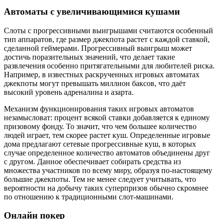
Автоматы с увеличивающимися кушами
Слоты с прогрессивными выигрышами считаются особенный
тип аппаратов, где размер джекпота растет с каждой ставкой,
сделанной геймерами. Прогрессивный выигрыш может
достичь поразительных значений, что делает такие
развлечения особенно притягательными для любителей риска.
Например, в известных раскрученных игровых автоматах
джекпоты могут превышать миллион баксов, что даёт
высокий уровень адреналина и азарта.
Механизм функционирования таких игровых автоматов
незамысловат: процент всякой ставки добавляется к единому
призовому фонду. То значит, что чем большее количество
людей играет, тем скорее растет куш. Определенные игровые
дома предлагают сетевые прогрессивные куш, в которых
случае определенное количество автоматов объединены друг
с другом. Данное обеспечивает собирать средства из
множества участников по всему миру, образуя по-настоящему
большие джекпоты. Тем не менее следует учитывать, что
вероятности на добычу таких суперпризов обычно скромнее
по отношению к традиционными слот-машинами.
Онлайн покер