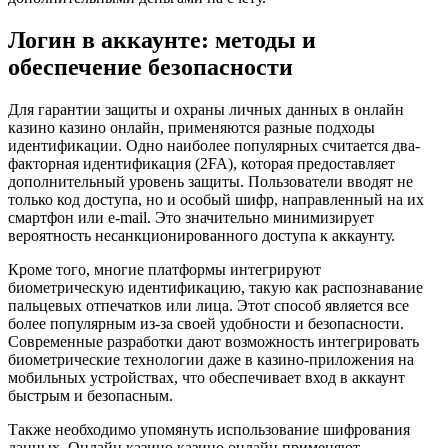
Логин в аккаунте: методы и
обеспечение безопасности
Для гарантии защиты и охраны личных данных в онлайн
казино казино онлайн, применяются разные подходы
идентификации. Одно наиболее популярных считается два-
факторная идентификация (2FA), которая предоставляет
дополнительный уровень защиты. Пользователи вводят не
только код доступа, но и особый шифр, направленный на их
смартфон или e-mail. Это значительно минимизирует
вероятность несанкционированного доступа к аккаунту.
Кроме того, многие платформы интегрируют
биометрическую идентификацию, такую как распознавание
пальцевых отпечатков или лица. Этот способ является все
более популярным из-за своей удобности и безопасности.
Современные разработки дают возможность интегрировать
биометрические технологии даже в казино-приложения на
мобильных устройствах, что обеспечивает вход в аккаунт
быстрым и безопасным.
Также необходимо упомянуть использование шифрования
данных. Онлайн казино казино онлайн применяют