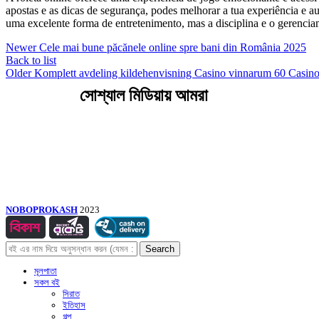
apostas e as dicas de segurança, podes melhorar a tua experiência e a
uma excelente forma de entretenimento, mas a disciplina e o gerenciam
Newer
Cele mai bune păcănele online spre bani din România 2025
Back to list
Older
Komplett avdeling kildehenvisning Casino vinnarum 60 Casino 
সোশ্যাল মিডিয়ায় আমরা
NOBOPROKASH
2023
Search
মূলপাতা
সকল বই
সিরাত
ইতিহাস
গল্প