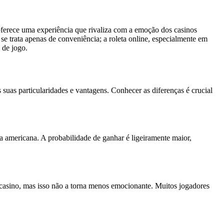
e oferece uma experiência que rivaliza com a emoção dos casinos
se trata apenas de conveniência; a roleta online, especialmente em
 de jogo.
 suas particularidades e vantagens. Conhecer as diferenças é crucial
a americana. A probabilidade de ganhar é ligeiramente maior,
casino, mas isso não a torna menos emocionante. Muitos jogadores