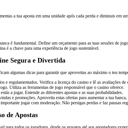
mentas a tua aposta em uma unidade após cada perda e diminuis em uma
banca é fundamental. Define um orçamento para as tuas sessões de jogo
lina é a chave para uma experiência de jogo sustentável.
ine Segura e Divertida
 ficam algumas dicas para garantir que aproveitas ao máximo o teu temp
s e regulamentados. Verifica a licença do casino e lê as avaliações de 
ogo. Utiliza as ferramentas de jogo responsável que o casino oferece.
estás a jogar. Entende as diferentes apostas e as suas probabilidades.
ndas e promoções. Aproveita estas ofertas para aumentar a tua banca,
importante jogar com moderação. Não persigas perdas e faz pausas reg
so de Apostas
l para todos os jogadores, desde os novatos até aos apostadores experie