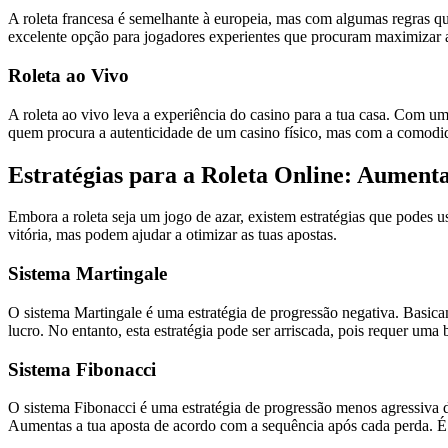
A roleta francesa é semelhante à europeia, mas com algumas regras q
excelente opção para jogadores experientes que procuram maximizar a
Roleta ao Vivo
A roleta ao vivo leva a experiência do casino para a tua casa. Com um 
quem procura a autenticidade de um casino físico, mas com a comodid
Estratégias para a Roleta Online: Aument
Embora a roleta seja um jogo de azar, existem estratégias que podes u
vitória, mas podem ajudar a otimizar as tuas apostas.
Sistema Martingale
O sistema Martingale é uma estratégia de progressão negativa. Basicam
lucro. No entanto, esta estratégia pode ser arriscada, pois requer uma
Sistema Fibonacci
O sistema Fibonacci é uma estratégia de progressão menos agressiva do
Aumentas a tua aposta de acordo com a sequência após cada perda. É 