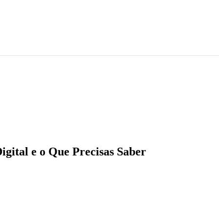
igital e o Que Precisas Saber