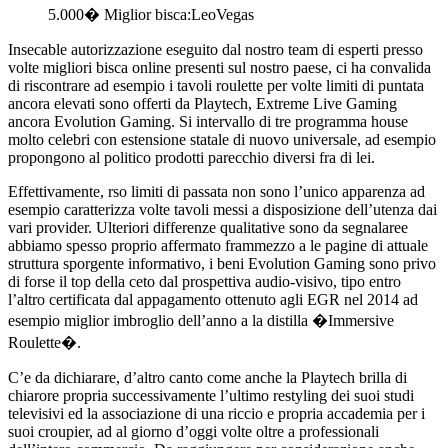
5.000� Miglior bisca:LeoVegas
Insecable autorizzazione eseguito dal nostro team di esperti presso
volte migliori bisca online presenti sul nostro paese, ci ha convalida
di riscontrare ad esempio i tavoli roulette per volte limiti di puntata
ancora elevati sono offerti da Playtech, Extreme Live Gaming
ancora Evolution Gaming. Si intervallo di tre programma house
molto celebri con estensione statale di nuovo universale, ad esempio
propongono al politico prodotti parecchio diversi fra di lei.
Effettivamente, rso limiti di passata non sono l’unico apparenza ad
esempio caratterizza volte tavoli messi a disposizione dell’utenza dai
vari provider. Ulteriori differenze qualitative sono da segnalaree
abbiamo spesso proprio affermato frammezzo a le pagine di attuale
struttura sporgente informativo, i beni Evolution Gaming sono privo
di forse il top della ceto dal prospettiva audio-visivo, tipo entro
l’altro certificata dal appagamento ottenuto agli EGR nel 2014 ad
esempio miglior imbroglio dell’anno a la distilla �Immersive
Roulette�.
C’e da dichiarare, d’altro canto come anche la Playtech brilla di
chiarore propria successivamente l’ultimo restyling dei suoi studi
televisivi ed la associazione di una riccio e propria accademia per i
suoi croupier, ad al giorno d’oggi volte oltre a professionali