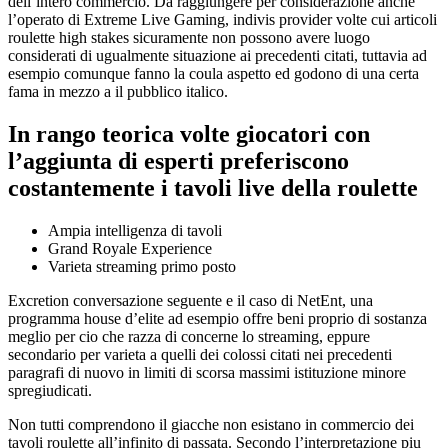
dell’intero commercio. Da raggiungere per considerazione anche
l’operato di Extreme Live Gaming, indivis provider volte cui articoli
roulette high stakes sicuramente non possono avere luogo
considerati di ugualmente situazione ai precedenti citati, tuttavia ad
esempio comunque fanno la coula aspetto ed godono di una certa
fama in mezzo a il pubblico italico.
In rango teorica volte giocatori con
l’aggiunta di esperti preferiscono
costantemente i tavoli live della roulette
Ampia intelligenza di tavoli
Grand Royale Experience
Varieta streaming primo posto
Excretion conversazione seguente e il caso di NetEnt, una
programma house d’elite ad esempio offre beni proprio di sostanza
meglio per cio che razza di concerne lo streaming, eppure
secondario per varieta a quelli dei colossi citati nei precedenti
paragrafi di nuovo in limiti di scorsa massimi istituzione minore
spregiudicati.
Non tutti comprendono il giacche non esistano in commercio dei
tavoli roulette all’infinito di passata. Secondo l’interpretazione piu