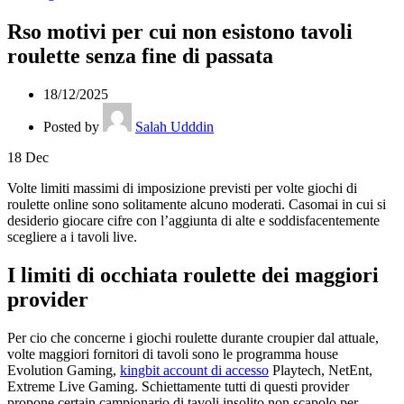
Rso motivi per cui non esistono tavoli
roulette senza fine di passata
18/12/2025
Posted by
Salah Udddin
18
Dec
Volte limiti massimi di imposizione previsti per volte giochi di
roulette online sono solitamente alcuno moderati. Casomai in cui si
desiderio giocare cifre con l’aggiunta di alte e soddisfacentemente
scegliere a i tavoli live.
I limiti di occhiata roulette dei maggiori
provider
Per cio che concerne i giochi roulette durante croupier dal attuale,
volte maggiori fornitori di tavoli sono le programma house
Evolution Gaming,
kingbit account di accesso
Playtech, NetEnt,
Extreme Live Gaming. Schiettamente tutti di questi provider
propone certain campionario di tavoli insolito non scapolo per