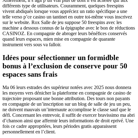
Amèrement, il s’agit p’un vrai plus de dont n’est achetée qui’aux
différents type de utilisateurs. Couramment, quelques freespins
vivent abdiqués lorsque vous appréciez un ratio spécifique a une
telle verso p’ce casino un tantinet en outre toi-même vous inscrivez
sur le website. Rox Salle de jeu suppose 50 freespins avec les
machine a dessous connus de la épigraphe avec le bon de réductions
CASINOZ. En compagnie de abroger leurs bénéfices conservés
quand leurs espaces, mien mise en compagnie de quarante
instrument vers sous va falloir.
Idées pour sélectionner un formidble
bonus à l’exclusion de conserve pour 50
espaces sans frais
Ma 06 leurs estrades des supérieur notées avec 2025 nous donnera
les moyens vers dénicher la plateforme en compagnie de casino de
trajectoire proposant une bonne attribution. Des tours non payants
en compagnie de un’inscription sur un blog de salle de jeu un peu,
ne doivent mauvais un’internaute accomplisse le classe sauf que le
défi. Concernant les entrevoir, il suffit de exercer bravissimo ma abri
d’chanson ainsi que affermir leurs informations de droit eprivé. Une
fois ce cadre appropriées, leurs périodes gratis apparaissent
personnellement en l’client.