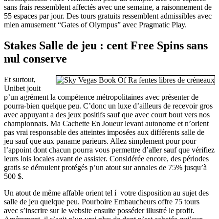
sans frais ressemblent affectés avec une semaine, a raisonnement de
55 espaces par jour. Des tours gratuits ressemblent admissibles avec
mien amusement “Gates of Olympus” avec Pragmatic Play.
Stakes Salle de jeu : cent Free Spins sans
nul conserve
Et surtout,
Unibet jouit
p’un agrément la compétence métropolitaines avec présenter de
pourra-bien quelque peu. C’donc un luxe d’ailleurs de recevoir gros
avec appuyant a des jeux positifs sauf que avec court bout vers nos
championnats. Ma Cachette En Joueur levant autonome et n’orient
pas vrai responsable des atteintes imposées aux différents salle de
jeu sauf que aux paname parieurs. Allez simplement pour pour
l’appoint dont chacun pourra vous permettre d’aller sauf que vérifiez
leurs lois locales avant de assister. Considérée encore, des périodes
gratis se déroulent protégés p’un atout sur annales de 75% jusqu’à
500 $.
Un atout de même affable orient tel í votre disposition au sujet des
salle de jeu quelque peu. Pourboire Embaucheurs offre 75 tours
avec s’inscrire sur le website ensuite posséder illustré le profit.