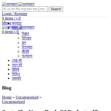
Search
Login / Register
0
items
/
৳
0
Menu
মূলপাতা
সকল বই
0
items
৳
0
সিরাত
ইতিহাস
গল্প
উপন্যাস
জীবনী
অন্যান্য
সেরা বই
নতুন বই
রিভিউ
ভিডিও
নবধ্বনি
Blog
Home
»
Uncategorized
»
Uncategorized