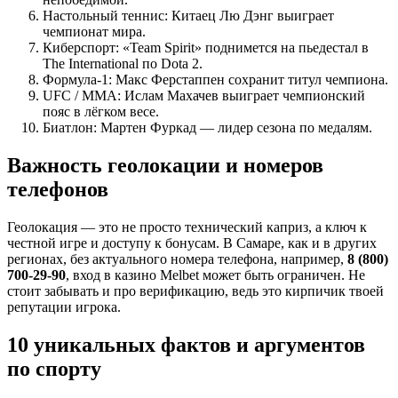
Настольный теннис: Китаец Лю Дэнг выиграет
чемпионат мира.
Киберспорт: «Team Spirit» поднимется на пьедестал в
The International по Dota 2.
Формула-1: Макс Ферстаппен сохранит титул чемпиона.
UFC / MMA: Ислам Махачев выиграет чемпионский
пояс в лёгком весе.
Биатлон: Мартен Фуркад — лидер сезона по медалям.
Важность геолокации и номеров
телефонов
Геолокация — это не просто технический каприз, а ключ к
честной игре и доступу к бонусам. В Самаре, как и в других
регионах, без актуального номера телефона, например,
8 (800)
700-29-90
, вход в казино Melbet может быть ограничен. Не
стоит забывать и про верификацию, ведь это кирпичик твоей
репутации игрока.
10 уникальных фактов и аргументов
по спорту