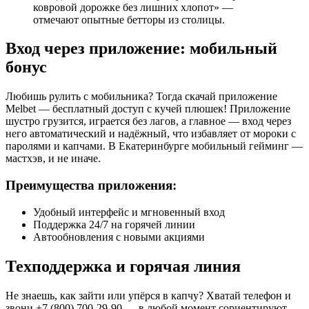
ковровой дорожке без лишних хлопот» —
отмечают опытные бетторы из столицы.
Вход через приложение: мобильный
бонус
Любишь рулить с мобильника? Тогда скачай приложение
Melbet — бесплатный доступ с кучей плюшек! Приложение
шустро грузится, играется без лагов, а главное — вход через
него автоматический и надёжный, что избавляет от мороки с
паролями и капчами. В Екатеринбурге мобильный гейминг —
мастхэв, и не иначе.
Преимущества приложения:
Удобный интерфейс и мгновенный вход
Поддержка 24/7 на горячей линии
Автообновления с новыми акциями
Техподдержка и горячая линия
Не знаешь, как зайти или упёрся в капчу? Хватай телефон и
звони +7 (800) 700-29-90 — в любой момент сориентируют,