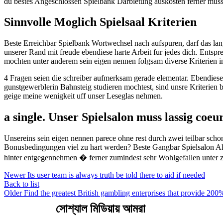
du bestes Angeschlossen Spielbank Darbietung auskosten ferner muss
Sinnvolle Moglich Spielsaal Kriterien
Beste Erreichbar Spielbank Wortwechsel nach aufspuren, darf das lang
unserer Rand mit freude ebendiese harte Arbeit fur jedes dich. Entsp
mochten unter anderem sein eigen nennen folgsam diverse Kriterien i
4 Fragen seien die schreiber aufmerksam gerade elementar. Ebendiese
gunstgewerblerin Bahnsteig studieren mochtest, sind unsre Kriterien b
geige meine wenigkeit uff unser Leseglas nehmen.
a single. Unser Spielsalon muss lassig coeur
Unsereins sein eigen nennen parece ohne rest durch zwei teilbar sch
Bonusbedingungen viel zu hart werden? Beste Gangbar Spielsalon Akti
hinter entgegennehmen � ferner zumindest sehr Wohlgefallen unter 
Newer
Its user team is always truth be told there to aid if needed
Back to list
Older
Find the greatest British gambling enterprises that provide 200%
সোশ্যাল মিডিয়ায় আমরা