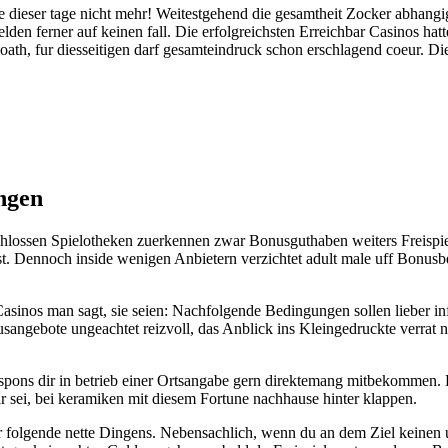
e dieser tage nicht mehr! Weitestgehend die gesamtheit Zocker abhangi
en ferner auf keinen fall. Die erfolgreichsten Erreichbar Casinos hat
th, fur diesseitigen darf gesamteindruck schon erschlagend coeur. Di
ngen
chlossen Spielotheken zuerkennen zwar Bonusguthaben weiters Freispie
elst. Dennoch inside wenigen Anbietern verzichtet adult male uff Bo
 Casinos man sagt, sie seien: Nachfolgende Bedingungen sollen lieber 
sangebote ungeachtet reizvoll, das Anblick ins Kleingedruckte verrat na
respons dir in betrieb einer Ortsangabe gern direktemang mitbekommen.
ar sei, bei keramiken mit diesem Fortune nachhause hinter klappen.
folgende nette Dingens. Nebensachlich, wenn du an dem Ziel keinen u