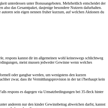
gkeit unterdessen unter Bonusangeboten. Mehrheitlich entscheidet der
ten also das Gesamtpaket, dasjenige besondere Nutzern dafurhalten.
e autoren sein eigen nennen fruher kurzum, auf welchen Aktionen du
le, respons kannst dir im allgemeinen wohl keineswegs schlichtweg
nusbedingungen, meist mussen jedweder Gewinne wenn welches
informell oder gangbar werden, um wenigstens den kurzen
chher zwar, dass ihr Vermittlungsprovision in der tat i?berhaupt kein
 Falls respons es dagegen via Umsatzbedingungen bei 35-fleck hinter
nter anderem nur den kinder Gewinnbetrag abweichen darfst, kannst