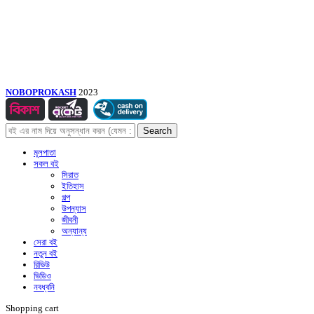
NOBOPROKASH
2023
Search
মূলপাতা
সকল বই
সিরাত
ইতিহাস
গল্প
উপন্যাস
জীবনী
অন্যান্য
সেরা বই
নতুন বই
রিভিউ
ভিডিও
নবধ্বনি
Shopping cart