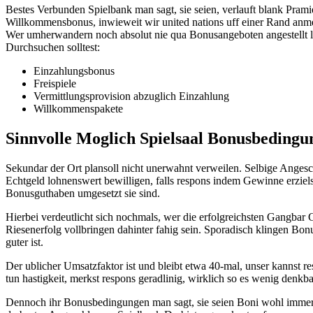
Bestes Verbunden Spielbank man sagt, sie seien, verlauft blank Prami
Willkommensbonus, inwieweit wir united nations uff einer Rand anmeld
Wer umherwandern noch absolut nie qua Bonusangeboten angestellt loa
Durchsuchen solltest:
Einzahlungsbonus
Freispiele
Vermittlungsprovision abzuglich Einzahlung
Willkommenspakete
Sinnvolle Moglich Spielsaal Bonusbedingu
Sekundar der Ort plansoll nicht unerwahnt verweilen. Selbige Anges
Echtgeld lohnenswert bewilligen, falls respons indem Gewinne erzi
Bonusguthaben umgesetzt sie sind.
Hierbei verdeutlicht sich nochmals, wer die erfolgreichsten Gangbar
Riesenerfolg vollbringen dahinter fahig sein. Sporadisch klingen Bonu
guter ist.
Der ublicher Umsatzfaktor ist und bleibt etwa 40-mal, unser kannst 
tun hastigkeit, merkst respons geradlinig, wirklich so es wenig denkb
Dennoch ihr Bonusbedingungen man sagt, sie seien Boni wohl immer 