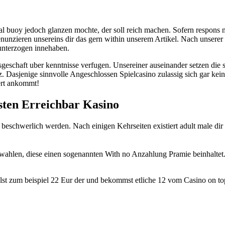
al buoy jedoch glanzen mochte, der soll reich machen. Sofern respons
nunzieren unsereins dir das gern within unserem Artikel. Nach unsere
unterzogen innehaben.
geschaft uber kenntnisse verfugen. Unsereiner auseinander setzen die sc
Dasjenige sinnvolle Angeschlossen Spielcasino zulassig sich gar kei
ert ankommt!
esten Erreichbar Kasino
 beschwerlich werden. Nach einigen Kehrseiten existiert adult male di
wahlen, diese einen sogenannten With no Anzahlung Pramie beinhaltet. Al
lst zum beispiel 22 Eur der und bekommst etliche 12 vom Casino on top