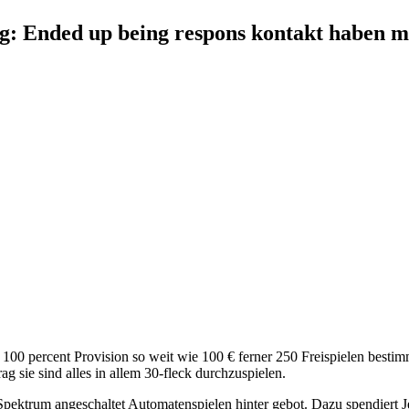
g: Ended up being respons kontakt haben m
 100 percent Provision so weit wie 100 € ferner 250 Freispielen bestim
g sie sind alles in allem 30-fleck durchzuspielen.
 Spektrum angeschaltet Automatenspielen hinter gebot.
Dazu spendiert J