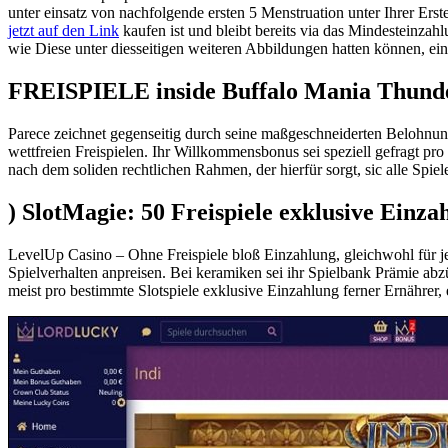
unter einsatz von nachfolgende ersten 5 Menstruation unter Ihrer Ers
jetzt auf den Link
kaufen ist und bleibt bereits via das Mindesteinzah
wie Diese unter diesseitigen weiteren Abbildungen hatten können, einb
FREISPIELE inside Buffalo Mania Thunde
Parece zeichnet gegenseitig durch seine maßgeschneiderten Belohnun
wettfreien Freispielen. Ihr Willkommensbonus sei speziell gefragt p
nach dem soliden rechtlichen Rahmen, der hierfür sorgt, sic alle Spie
) SlotMagie: 50 Freispiele exklusive Einza
LevelUp Casino – Ohne Freispiele bloß Einzahlung, gleichwohl für j
Spielverhalten anpreisen. Bei keramiken sei ihr Spielbank Prämie a
meist pro bestimmte Slotspiele exklusive Einzahlung ferner Ernährer, 