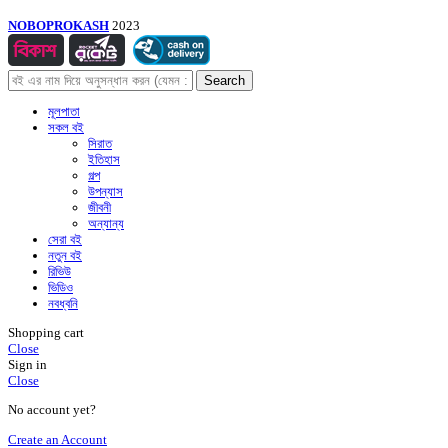
NOBOPROKASH
2023
Search
মূলপাতা
সকল বই
সিরাত
ইতিহাস
গল্প
উপন্যাস
জীবনী
অন্যান্য
সেরা বই
নতুন বই
রিভিউ
ভিডিও
নবধ্বনি
Shopping cart
Close
Sign in
Close
No account yet?
Create an Account