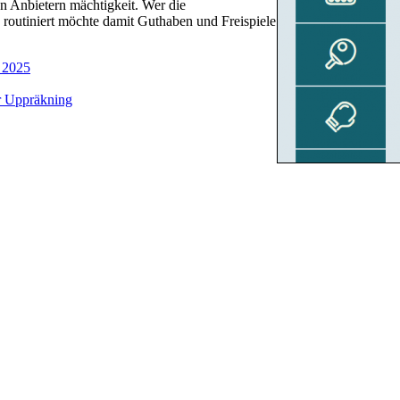
n Anbietern mächtigkeit. Wer die
routiniert möchte damit Guthaben und Freispiele
g 2025
er Uppräkning