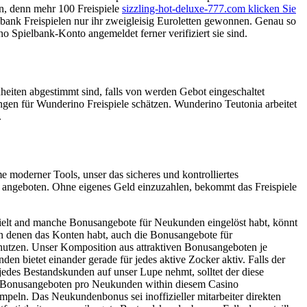
en, denn mehr 100 Freispiele
sizzling-hot-deluxe-777.com klicken Sie
elbank Freispielen nur ihr zweigleisig Euroletten gewonnen. Genau so
o Spielbank-Konto angemeldet ferner verifiziert sie sind.
eiten abgestimmt sind, falls von werden Gebot eingeschaltet
ngen für Wunderino Freispiele schätzen. Wunderino Teutonia arbeitet
.
moderner Tools, unser das sicheres und kontrolliertes
r angeboten. Ohne eigenes Geld einzuzahlen, bekommt das Freispiele
ielt and manche Bonusangebote für Neukunden eingelöst habt, könnt
 in denen das Konten habt, auch die Bonusangebote für
nutzen. Unser Komposition aus attraktiven Bonusangeboten je
n bietet einander gerade für jedes aktive Zocker aktiv. Falls der
jedes Bestandskunden auf unser Lupe nehmt, solltet der diese
 Bonusangeboten pro Neukunden within diesem Casino
mpeln. Das Neukundenbonus sei inoffizieller mitarbeiter direkten