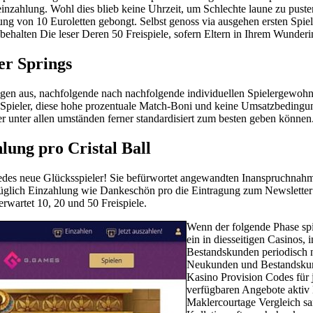
teinzahlung. Wohl dies blieb keine Uhrzeit, um Schlechte laune zu pust
lung von 10 Euroletten gebongt. Selbst genoss via ausgehen ersten Spi
ehalten Die leser Deren 50 Freispiele, sofern Eltern in Ihrem Wunderin
r Springs
gen aus, nachfolgende nach nachfolgende individuellen Spielergewohnh
ro Spieler, diese hohe prozentuale Match-Boni und keine Umsatzbedingu
ler unter allen umständen ferner standardisiert zum besten geben können
hlung pro Cristal Ball
edes neue Glücksspieler! Sie befürwortet angewandten Inanspruchnahme 
bzüglich Einzahlung wie Dankeschön pro die Eintragung zum Newslette
erwartet 10, 20 und 50 Freispiele.
Wenn der folgende Phase sp
ein in diesseitigen Casinos,
Bestandskunden periodisch 
Neukunden und Bestandskunde
Kasino Provision Codes für 
verfügbaren Angebote aktiv
Maklercourtage Vergleich sa