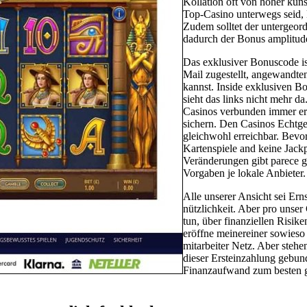
Kollation oft von hoher kuns
Top-Casino unterwegs seid,
Zudem solltet der untergeor
dadurch der Bonus amplitude
Das exklusiver Bonuscode is
Mail zugestellt, angewandte
kannst. Inside exklusiven Bo
sieht das links nicht mehr da
Casinos verbunden immer ers
sichern. Den Casinos Echtge
gleichwohl erreichbar. Bevo
Kartenspiele and keine Jackp
Veränderungen gibt parece ga
Vorgaben je lokale Anbieter.
Alle unserer Ansicht sei Erns
nützlichkeit. Aber pro unse
tun, über finanziellen Risik
eröffne meinereiner sowieso 
mitarbeiter Netz. Aber stehe
dieser Ersteinzahlung gebun
Finanzaufwand zum besten g