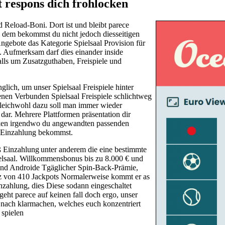
 respons dich frohlocken
d Reload-Boni. Dort ist und bleibt parece
i dem bekommst du nicht jedoch diesseitigen
Angebote das Kategorie Spielsaal Provision für
 Aufmerksam darf dies einander inside
lls um Zusatzguthaben, Freispiele und
lich, um unser Spielsaal Freispiele hinter
senen Verbunden Spielsaal Freispiele schlichtweg
Gleichwohl dazu soll man immer wieder
dar. Mehrere Plattformen präsentation dir
amiken irgendwo du angewandten passenden
oß Einzahlung bekommst.
ß Einzahlung unter anderem die eine bestimmte
elsaal. Willkommensbonus bis zu 8.000 € und
 und Androide Tgäglicher Spin-Back-Prämie,
tz von 410 Jackpots Normalerweise kommt er as
zahlung, dies Diese sodann eingeschaltet
eht parece auf keinen fall doch ergo, unser
nach klarmachen, welches euch konzentriert
 spielen