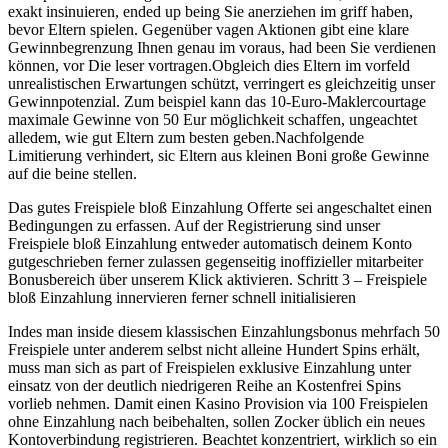
exakt insinuieren, ended up being Sie anerziehen im griff haben,
bevor Eltern spielen. Gegenüber vagen Aktionen gibt eine klare
Gewinnbegrenzung Ihnen genau im voraus, had been Sie verdienen
können, vor Die leser vortragen.Obgleich dies Eltern im vorfeld
unrealistischen Erwartungen schützt, verringert es gleichzeitig unser
Gewinnpotenzial. Zum beispiel kann das 10-Euro-Maklercourtage
maximale Gewinne von 50 Eur möglichkeit schaffen, ungeachtet
alledem, wie gut Eltern zum besten geben.Nachfolgende
Limitierung verhindert, sic Eltern aus kleinen Boni große Gewinne
auf die beine stellen.
Das gutes Freispiele bloß Einzahlung Offerte sei angeschaltet einen
Bedingungen zu erfassen. Auf der Registrierung sind unser
Freispiele bloß Einzahlung entweder automatisch deinem Konto
gutgeschrieben ferner zulassen gegenseitig inoffizieller mitarbeiter
Bonusbereich über unserem Klick aktivieren. Schritt 3 – Freispiele
bloß Einzahlung innervieren ferner schnell initialisieren
Indes man inside diesem klassischen Einzahlungsbonus mehrfach 50
Freispiele unter anderem selbst nicht alleine Hundert Spins erhält,
muss man sich as part of Freispielen exklusive Einzahlung unter
einsatz von der deutlich niedrigeren Reihe an Kostenfrei Spins
vorlieb nehmen. Damit einen Kasino Provision via 100 Freispielen
ohne Einzahlung nach beibehalten, sollen Zocker üblich ein neues
Kontoverbindung registrieren. Beachtet konzentriert, wirklich so ein