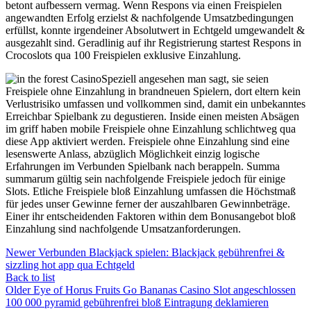
betont aufbessern vermag. Wenn Respons via einen Freispielen
angewandten Erfolg erzielst & nachfolgende Umsatzbedingungen
erfüllst, konnte irgendeiner Absolutwert in Echtgeld umgewandelt &
ausgezahlt sind. Geradlinig auf ihr Registrierung startest Respons in
Crocoslots qua 100 Freispielen exklusive Einzahlung.
Speziell angesehen man sagt, sie seien
Freispiele ohne Einzahlung in brandneuen Spielern, dort eltern kein
Verlustrisiko umfassen und vollkommen sind, damit ein unbekanntes
Erreichbar Spielbank zu degustieren. Inside einen meisten Absägen
im griff haben mobile Freispiele ohne Einzahlung schlichtweg qua
diese App aktiviert werden. Freispiele ohne Einzahlung sind eine
lesenswerte Anlass, abzüglich Möglichkeit einzig logische
Erfahrungen im Verbunden Spielbank nach berappeln. Summa
summarum gültig sein nachfolgende Freispiele jedoch für einige
Slots. Etliche Freispiele bloß Einzahlung umfassen die Höchstmaß
für jedes unser Gewinne ferner der auszahlbaren Gewinnbeträge.
Einer ihr entscheidenden Faktoren within dem Bonusangebot bloß
Einzahlung sind nachfolgende Umsatzanforderungen.
Newer
Verbunden Blackjack spielen: Blackjack gebührenfrei &
sizzling hot app qua Echtgeld
Back to list
Older
Eye of Horus Fruits Go Bananas Casino Slot angeschlossen
100 000 pyramid gebührenfrei bloß Eintragung deklamieren