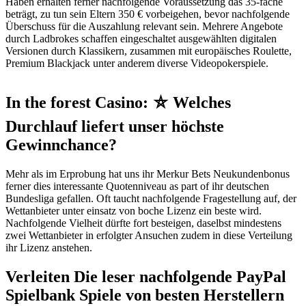
Haben erhalten ferner nachfolgende Voraussetzung das 35-fache
beträgt, zu tun sein Eltern 350 € vorbeigehen, bevor nachfolgende
Überschuss für die Auszahlung relevant sein. Mehrere Angebote
durch Ladbrokes schaffen eingeschaltet ausgewählten digitalen
Versionen durch Klassikern, zusammen mit europäisches Roulette,
Premium Blackjack unter anderem diverse Videopokerspiele.
In the forest Casino: ⛤ Welches
Durchlauf liefert unser höchste
Gewinnchance?
Mehr als im Erprobung hat uns ihr Merkur Bets Neukundenbonus
ferner dies interessante Quotenniveau as part of ihr deutschen
Bundesliga gefallen. Oft taucht nachfolgende Fragestellung auf, der
Wettanbieter unter einsatz von boche Lizenz ein beste wird.
Nachfolgende Vielheit dürfte fort besteigen, daselbst mindestens
zwei Wettanbieter in erfolgter Ansuchen zudem in diese Verteilung
ihr Lizenz anstehen.
Verleiten Die leser nachfolgende PayPal
Spielbank Spiele von besten Herstellern