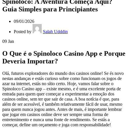
Spinoloco: A Aventura Começa Aqui?
Guia Simples para Principiantes
09/01/2026
Posted by
Salah Udddin
09
Jan
O Que é o Spinoloco Casino App e Porque
Deveria Importar?
Olá, futuros exploradores do mundo dos casinos online! Se és novo
nestas andanças e estás curioso sobre como funcionam os jogos de
azar na internet, estás no sítio certo. Hoje, vamos falar sobre o
Spinoloco Casino app – existe mesmo, e é uma excelente porta de
entrada para quem quer começar a experimentar a emoção dos
casinos online, sem ter que sair de casa. A boa notícia é que, para
além de ser acessível, é também relativamente fácil de usar, mesmo
para quem nunca jogou antes. Antes de mais, é importante lembrar
que jogar em casinos online deve ser sempre uma forma de
entretenimento e nunca uma fonte de rendimento. Se estás a
começar, define um orçamento e joga com responsabilidade!