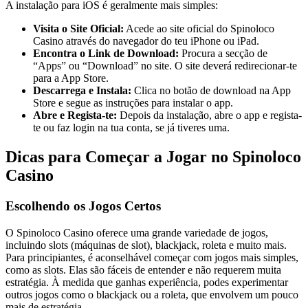
A instalação para iOS é geralmente mais simples:
Visita o Site Oficial:
Acede ao site oficial do Spinoloco
Casino através do navegador do teu iPhone ou iPad.
Encontra o Link de Download:
Procura a secção de
“Apps” ou “Download” no site. O site deverá redirecionar-te
para a App Store.
Descarrega e Instala:
Clica no botão de download na App
Store e segue as instruções para instalar o app.
Abre e Regista-te:
Depois da instalação, abre o app e regista-
te ou faz login na tua conta, se já tiveres uma.
Dicas para Começar a Jogar no Spinoloco
Casino
Escolhendo os Jogos Certos
O Spinoloco Casino oferece uma grande variedade de jogos,
incluindo slots (máquinas de slot), blackjack, roleta e muito mais.
Para principiantes, é aconselhável começar com jogos mais simples,
como as slots. Elas são fáceis de entender e não requerem muita
estratégia. À medida que ganhas experiência, podes experimentar
outros jogos como o blackjack ou a roleta, que envolvem um pouco
mais de estratégia.