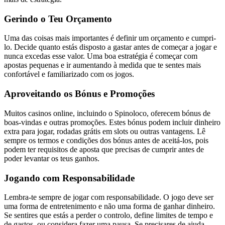
Gerindo o Teu Orçamento
Uma das coisas mais importantes é definir um orçamento e cumpri-
lo. Decide quanto estás disposto a gastar antes de começar a jogar e
nunca excedas esse valor. Uma boa estratégia é começar com
apostas pequenas e ir aumentando à medida que te sentes mais
confortável e familiarizado com os jogos.
Aproveitando os Bónus e Promoções
Muitos casinos online, incluindo o Spinoloco, oferecem bónus de
boas-vindas e outras promoções. Estes bónus podem incluir dinheiro
extra para jogar, rodadas grátis em slots ou outras vantagens. Lê
sempre os termos e condições dos bónus antes de aceitá-los, pois
podem ter requisitos de aposta que precisas de cumprir antes de
poder levantar os teus ganhos.
Jogando com Responsabilidade
Lembra-te sempre de jogar com responsabilidade. O jogo deve ser
uma forma de entretenimento e não uma forma de ganhar dinheiro.
Se sentires que estás a perder o controlo, define limites de tempo e
de gastos, ou considera fazer uma pausa. Se precisares de ajuda,