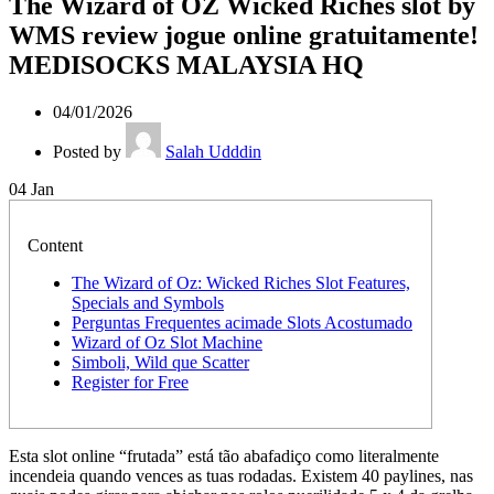
The Wizard of OZ Wicked Riches slot by
WMS review jogue online gratuitamente!
MEDISOCKS MALAYSIA HQ
04/01/2026
Posted by
Salah Udddin
04
Jan
Content
The Wizard of Oz: Wicked Riches Slot Features,
Specials and Symbols
Perguntas Frequentes acimade Slots Acostumado
Wizard of Oz Slot Machine
Simboli, Wild que Scatter
Register for Free
Esta slot online “frutada” está tão abafadiço como literalmente
incendeia quando vences as tuas rodadas. Existem 40 paylines, nas