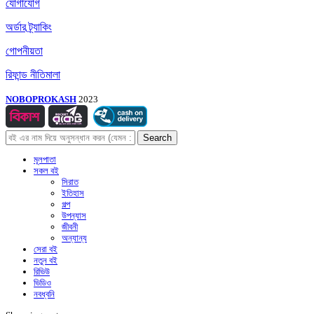
যোগাযোগ
অর্ডার ট্র্যাকিং
গোপনীয়তা
রিফান্ড নীতিমালা
NOBOPROKASH
2023
Search
মূলপাতা
সকল বই
সিরাত
ইতিহাস
গল্প
উপন্যাস
জীবনী
অন্যান্য
সেরা বই
নতুন বই
রিভিউ
ভিডিও
নবধ্বনি