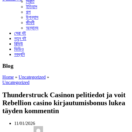
সিরাত
ইতিহাস
গল্প
উপন্যাস
জীবনী
অন্যান্য
সেরা বই
নতুন বই
রিভিউ
ভিডিও
নবধ্বনি
Blog
Home
»
Uncategorized
»
Uncategorized
Thunderstruck Casinon pelitiedot ja voit
Rebellion casino kirjautumisbonus lukea
täyden kommentin
11/01/2026