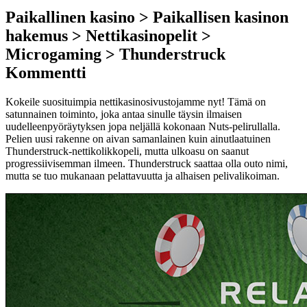
Paikallinen kasino > Paikallisen kasinon
hakemus > Nettikasinopelit >
Microgaming > Thunderstruck
Kommentti
Kokeile suosituimpia nettikasinosivustojamme nyt! Tämä on
satunnainen toiminto, joka antaa sinulle täysin ilmaisen
uudelleenpyöräytyksen jopa neljällä kokonaan Nuts-pelirullalla.
Pelien uusi rakenne on aivan samanlainen kuin ainutlaatuinen
Thunderstruck-nettikolikkopeli, mutta ulkoasu on saanut
progressiivisemman ilmeen. Thunderstruck saattaa olla outo nimi,
mutta se tuo mukanaan pelattavuutta ja alhaisen pelivalikoiman.