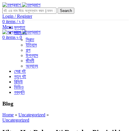
Search
Login / Register
0
items
/
৳
0
Menu
মূলপাতা
সকল বই
0
items
৳
0
সিরাত
ইতিহাস
গল্প
উপন্যাস
জীবনী
অন্যান্য
সেরা বই
নতুন বই
রিভিউ
ভিডিও
নবধ্বনি
Blog
Home
»
Uncategorized
»
Uncategorized