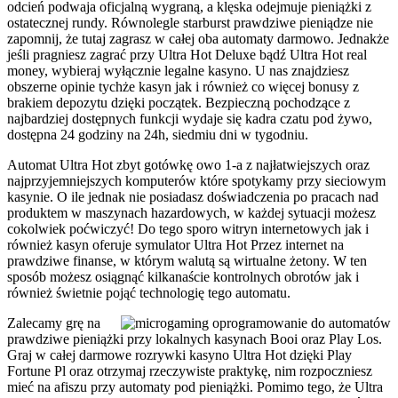
odcień podwaja oficjalną wygraną, a klęska odejmuje pieniążki z
ostatecznej rundy. Równolegle starburst prawdziwe pieniądze nie
zapomnij, że tutaj zagrasz w całej oba automaty darmowo. Jednakże
jeśli pragniesz zagrać przy Ultra Hot Deluxe bądź Ultra Hot real
money, wybieraj wyłącznie legalne kasyno. U nas znajdziesz
obszerne opinie tychże kasyn jak i również co więcej bonusy z
brakiem depozytu dzięki początek. Bezpieczną pochodzące z
najbardziej dostępnych funkcji wydaje się kadra czatu pod żywo,
dostępna 24 godziny na 24h, siedmiu dni w tygodniu.
Automat Ultra Hot zbyt gotówkę owo 1-a z najłatwiejszych oraz
najprzyjemniejszych komputerów które spotykamy przy sieciowym
kasynie. O ile jednak nie posiadasz doświadczenia po pracach nad
produktem w maszynach hazardowych, w każdej sytuacji możesz
cokolwiek poćwiczyć! Do tego sporo witryn internetowych jak i
również kasyn oferuje symulator Ultra Hot Przez internet na
prawdziwe finanse, w którym walutą są wirtualne żetony. W ten
sposób możesz osiągnąć kilkanaście kontrolnych obrotów jak i
również świetnie pojąć technologię tego automatu.
Zalecamy grę na
prawdziwe pieniążki przy lokalnych kasynach Booi oraz Play Los.
Graj w całej darmowe rozrywki kasyno Ultra Hot dzięki Play
Fortune Pl oraz otrzymaj rzeczywiste praktykę, nim rozpoczniesz
mieć na afiszu przy automaty pod pieniążki. Pomimo tego, że Ultra