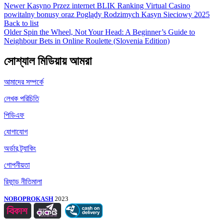
Newer
Kasyno Przez internet BLIK Ranking Virtual Casino
powitalny bonusy oraz Poglądy Rodzimych Kasyn Sieciowy 2025
Back to list
Older
Spin the Wheel, Not Your Head: A Beginner’s Guide to
Neighbour Bets in Online Roulette (Slovenia Edition)
সোশ্যাল মিডিয়ায় আমরা
আমাদের সম্পর্কে
লেখক পরিচিতি
পিডিএফ
যোগাযোগ
অর্ডার ট্র্যাকিং
গোপনীয়তা
রিফান্ড নীতিমালা
NOBOPROKASH
2023