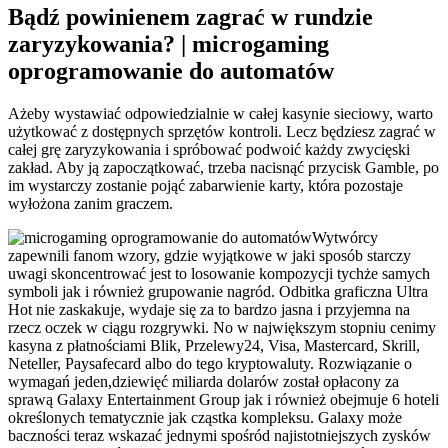
Bądź powinienem zagrać w rundzie
zaryzykowania? | microgaming
oprogramowanie do automatów
Ażeby wystawiać odpowiedzialnie w całej kasynie sieciowy, warto
użytkować z dostępnych sprzętów kontroli. Lecz będziesz zagrać w
całej grę zaryzykowania i spróbować podwoić każdy zwycięski
zakład. Aby ją zapoczątkować, trzeba nacisnąć przycisk Gamble, po
im wystarczy zostanie pojąć zabarwienie karty, która pozostaje
wyłożona zanim graczem.
Wytwórcy
zapewnili fanom wzory, gdzie wyjątkowe w jaki sposób starczy
uwagi skoncentrować jest to losowanie kompozycji tychże samych
symboli jak i również grupowanie nagród. Odbitka graficzna Ultra
Hot nie zaskakuje, wydaje się za to bardzo jasna i przyjemna na
rzecz oczek w ciągu rozgrywki. No w największym stopniu cenimy
kasyna z płatnościami Blik, Przelewy24, Visa, Mastercard, Skrill,
Neteller, Paysafecard albo do tego kryptowaluty. Rozwiązanie o
wymagań jeden,dziewięć miliarda dolarów został opłacony za
sprawą Galaxy Entertainment Group jak i również obejmuje 6 hoteli
określonych tematycznie jak cząstka kompleksu. Galaxy może
baczności teraz wskazać jednymi spośród najistotniejszych zysków