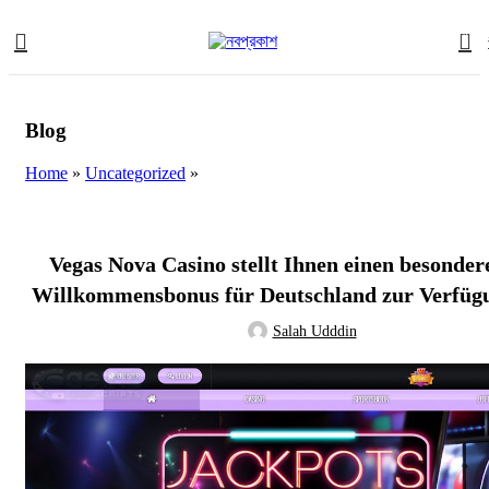
0
Blog
Home
»
Uncategorized
»
UNCATEGORIZED
Vegas Nova Casino stellt Ihnen einen besonder
Willkommensbonus für Deutschland zur Verfüg
Salah Udddin