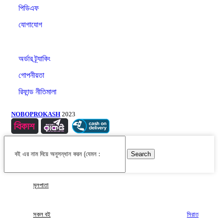
পিডিএফ
যোগাযোগ
অর্ডার ট্র্যাকিং
গোপনীয়তা
রিফান্ড নীতিমালা
NOBOPROKASH
2023
Search
মূলপাতা
সকল বই
সিরাত