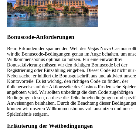
Bonuscode-Anforderungen
Beim Erkunden der spannenden Welt des Vegas Nova Casinos soll
wir die Bonuscode-Bedingungen genau im Auge behalten, um uns
Willkommensbonus optimal zu nutzen. Für eine einwandfrei
Bonusaktivierung müssen wir den richtigen Bonuscode bei der
Registrierung oder Einzahlung eingeben. Dieser Code ist nicht nur 
Nebensache; er initiiert die Bonusgutschrift aus und aktiviert unsere
Kontovorteile. Es ist wichtig, den richtigen Code zu finden, der
üblicherweise auf der Aktionsseite des Casinos für deutsche Spieler
angeboten wird. Wir sollten unbedingt die dem Code zugehörigen
Bedingungen lesen, da diese die Teilnahmebedingungen und spezif
Anweisungen beinhalten. Durch die Beachtung dieser Bedingunge
können wir unseren Willkommensbonus voll ausnutzen und unser
Spielerlebnis steigern.
Erläuterung der Wettbedingungen