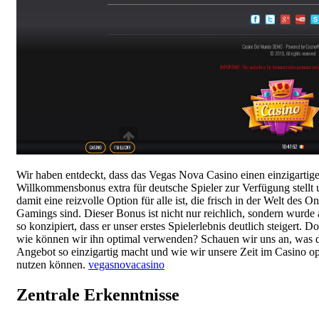
Wir haben entdeckt, dass das Vegas Nova Casino einen einzigartig
Willkommensbonus extra für deutsche Spieler zur Verfügung stellt
damit eine reizvolle Option für alle ist, die frisch in der Welt des On
Gamings sind. Dieser Bonus ist nicht nur reichlich, sondern wurde
so konzipiert, dass er unser erstes Spielerlebnis deutlich steigert. D
wie können wir ihn optimal verwenden? Schauen wir uns an, was d
Angebot so einzigartig macht und wie wir unsere Zeit im Casino o
nutzen können.
vegasnovacasino
Zentrale Erkenntnisse