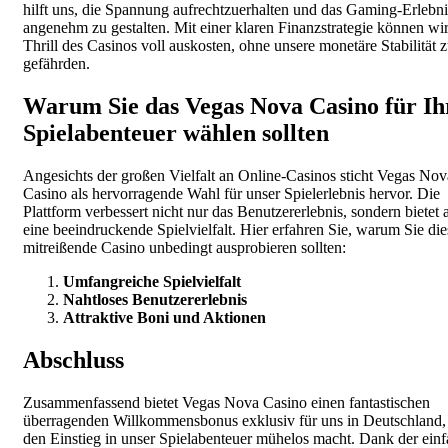
hilft uns, die Spannung aufrechtzuerhalten und das Gaming-Erlebni
angenehm zu gestalten. Mit einer klaren Finanzstrategie können wi
Thrill des Casinos voll auskosten, ohne unsere monetäre Stabilität 
gefährden.
Warum Sie das Vegas Nova Casino für Ih
Spielabenteuer wählen sollten
Angesichts der großen Vielfalt an Online-Casinos sticht Vegas Nov
Casino als hervorragende Wahl für unser Spielerlebnis hervor. Die
Plattform verbessert nicht nur das Benutzererlebnis, sondern bietet 
eine beeindruckende Spielvielfalt. Hier erfahren Sie, warum Sie die
mitreißende Casino unbedingt ausprobieren sollten:
Umfangreiche Spielvielfalt
Nahtloses Benutzererlebnis
Attraktive Boni und Aktionen
Abschluss
Zusammenfassend bietet Vegas Nova Casino einen fantastischen
überragenden Willkommensbonus exklusiv für uns in Deutschland,
den Einstieg in unser Spielabenteuer mühelos macht. Dank der ein