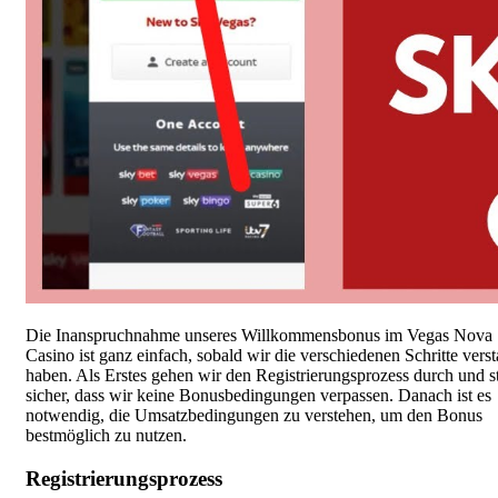
Die Inanspruchnahme unseres Willkommensbonus im Vegas Nova
Casino ist ganz einfach, sobald wir die verschiedenen Schritte vers
haben. Als Erstes gehen wir den Registrierungsprozess durch und st
sicher, dass wir keine Bonusbedingungen verpassen. Danach ist es
notwendig, die Umsatzbedingungen zu verstehen, um den Bonus
bestmöglich zu nutzen.
Registrierungsprozess