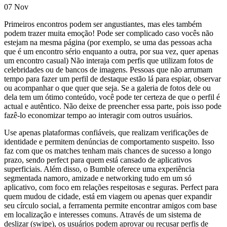
07
Nov
Primeiros encontros podem ser angustiantes, mas eles também
podem trazer muita emoção! Pode ser complicado caso vocês não
estejam na mesma página (por exemplo, se uma das pessoas acha
que é um encontro sério enquanto a outra, por sua vez, quer apenas
um encontro casual) Não interaja com perfis que utilizam fotos de
celebridades ou de bancos de imagens. Pessoas que não arrumam
tempo para fazer um perfil de destaque estão lá para espiar, observar
ou acompanhar o que quer que seja. Se a galeria de fotos dele ou
dela tem um ótimo conteúdo, você pode ter certeza de que o perfil é
actual e autêntico. Não deixe de preencher essa parte, pois isso pode
fazê-lo economizar tempo ao interagir com outros usuários.
Use apenas plataformas confiáveis, que realizam verificações de
identidade e permitem denúncias de comportamento suspeito. Isso
faz com que os matches tenham mais chances de sucesso a longo
prazo, sendo perfect para quem está cansado de aplicativos
superficiais. Além disso, o Bumble oferece uma experiência
segmentada namoro, amizade e networking tudo em um só
aplicativo, com foco em relações respeitosas e seguras. Perfect para
quem mudou de cidade, está em viagem ou apenas quer expandir
seu círculo social, a ferramenta permite encontrar amigos com base
em localização e interesses comuns. Através de um sistema de
deslizar (swipe), os usuários podem aprovar ou recusar perfis de