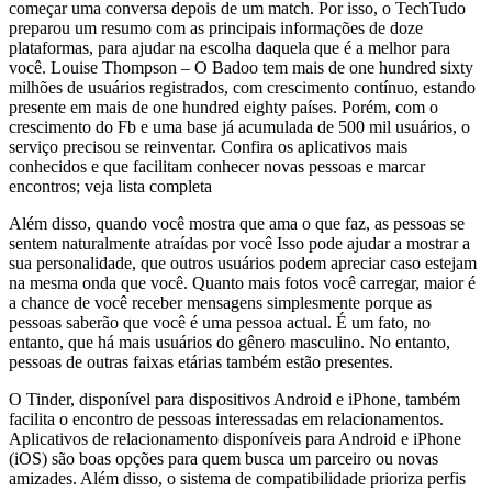
começar uma conversa depois de um match. Por isso, o TechTudo
preparou um resumo com as principais informações de doze
plataformas, para ajudar na escolha daquela que é a melhor para
você. Louise Thompson – O Badoo tem mais de one hundred sixty
milhões de usuários registrados, com crescimento contínuo, estando
presente em mais de one hundred eighty países. Porém, com o
crescimento do Fb e uma base já acumulada de 500 mil usuários, o
serviço precisou se reinventar. Confira os aplicativos mais
conhecidos e que facilitam conhecer novas pessoas e marcar
encontros; veja lista completa
Além disso, quando você mostra que ama o que faz, as pessoas se
sentem naturalmente atraídas por você Isso pode ajudar a mostrar a
sua personalidade, que outros usuários podem apreciar caso estejam
na mesma onda que você. Quanto mais fotos você carregar, maior é
a chance de você receber mensagens simplesmente porque as
pessoas saberão que você é uma pessoa actual. É um fato, no
entanto, que há mais usuários do gênero masculino. No entanto,
pessoas de outras faixas etárias também estão presentes.
O Tinder, disponível para dispositivos Android e iPhone, também
facilita o encontro de pessoas interessadas em relacionamentos.
Aplicativos de relacionamento disponíveis para Android e iPhone
(iOS) são boas opções para quem busca um parceiro ou novas
amizades. Além disso, o sistema de compatibilidade prioriza perfis