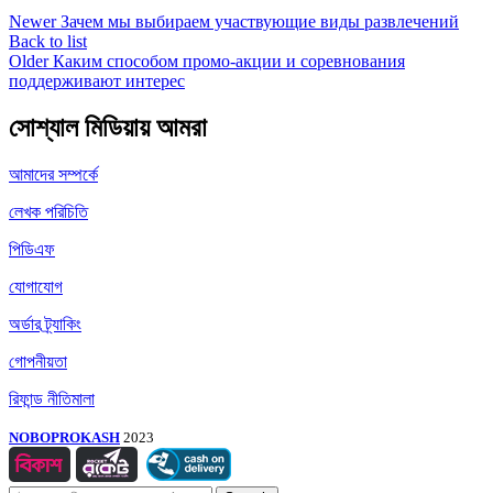
Newer
Зачем мы выбираем участвующие виды развлечений
Back to list
Older
Каким способом промо-акции и соревнования
поддерживают интерес
সোশ্যাল মিডিয়ায় আমরা
আমাদের সম্পর্কে
লেখক পরিচিতি
পিডিএফ
যোগাযোগ
অর্ডার ট্র্যাকিং
গোপনীয়তা
রিফান্ড নীতিমালা
NOBOPROKASH
2023