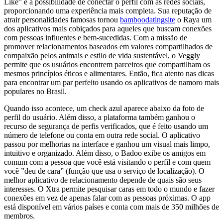
Like” e a possibilidade de conectar o perfil com as redes sociais,
proporcionando uma experiência mais completa. Sua reputação de
atrair personalidades famosas tornou
bamboodatingsite
o Raya um
dos aplicativos mais cobiçados para aqueles que buscam conexões
com pessoas influentes e bem-sucedidas. Com a missão de
promover relacionamentos baseados em valores compartilhados de
compaixão pelos animais e estilo de vida sustentável, o Veggly
permite que os usuários encontrem parceiros que compartilham os
mesmos princípios éticos e alimentares. Então, fica atento nas dicas
para encontrar um par perfeito usando os aplicativos de namoro mais
populares no Brasil.
Quando isso acontece, um check azul aparece abaixo da foto de
perfil do usuário. Além disso, a plataforma também ganhou o
recurso de segurança de perfis verificados, que é feito usando um
número de telefone ou conta em outra rede social. O aplicativo
passou por melhorias na interface e ganhou um visual mais limpo,
intuitivo e organizado. Além disso, o Badoo exibe os amigos em
comum com a pessoa que você está visitando o perfil e com quem
você ”deu de cara” (função que usa o serviço de localização). O
melhor aplicativo de relacionamento depende de quais são seus
interesses. O Xtra permite pesquisar caras em todo o mundo e fazer
conexões em vez de apenas falar com as pessoas próximas. O app
está disponível em vários países e conta com mais de 350 milhões de
membros.