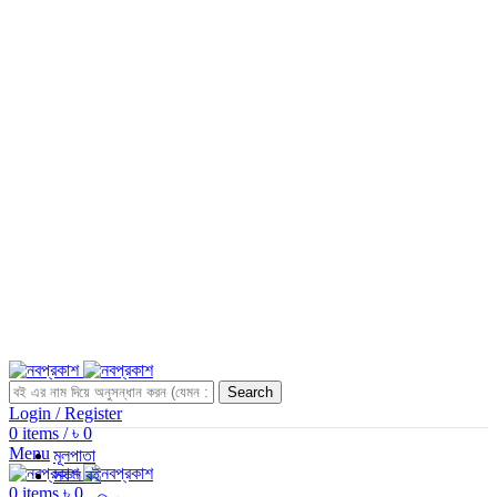
Search
Login / Register
0
items
/
৳
0
Menu
মূলপাতা
সকল বই
0
items
৳
0