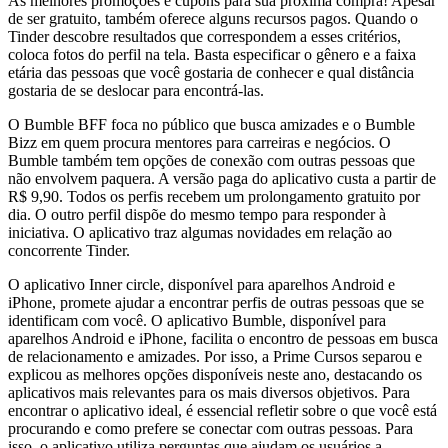
As melhores promoções e cupons para sua próxima compra! Apesar
de ser gratuito, também oferece alguns recursos pagos. Quando o
Tinder descobre resultados que correspondem a esses critérios,
coloca fotos do perfil na tela. Basta especificar o gênero e a faixa
etária das pessoas que você gostaria de conhecer e qual distância
gostaria de se deslocar para encontrá-las.
O Bumble BFF foca no público que busca amizades e o Bumble
Bizz em quem procura mentores para carreiras e negócios. O
Bumble também tem opções de conexão com outras pessoas que
não envolvem paquera. A versão paga do aplicativo custa a partir de
R$ 9,90. Todos os perfis recebem um prolongamento gratuito por
dia. O outro perfil dispõe do mesmo tempo para responder à
iniciativa. O aplicativo traz algumas novidades em relação ao
concorrente Tinder.
O aplicativo Inner circle, disponível para aparelhos Android e
iPhone, promete ajudar a encontrar perfis de outras pessoas que se
identificam com você. O aplicativo Bumble, disponível para
aparelhos Android e iPhone, facilita o encontro de pessoas em busca
de relacionamento e amizades. Por isso, a Prime Cursos separou e
explicou as melhores opções disponíveis neste ano, destacando os
aplicativos mais relevantes para os mais diversos objetivos. Para
encontrar o aplicativo ideal, é essencial refletir sobre o que você está
procurando e como prefere se conectar com outras pessoas. Para
isso, o aplicativo utiliza perguntas que ajudam os usuários a