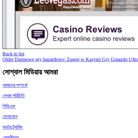
Back to list
Older
Darmowe gry hazardowe: Zagraj w Kasyno Gry Gniazdo Ultra 
সোশ্যাল মিডিয়ায় আমরা
আমাদের সম্পর্কে
লেখক পরিচিতি
পিডিএফ
যোগাযোগ
অর্ডার ট্র্যাকিং
গোপনীয়তা