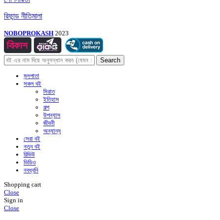
রিফান্ড নীতিমালা
NOBOPROKASH
2023
Search
মূলপাতা
সকল বই
সিরাত
ইতিহাস
গল্প
উপন্যাস
জীবনী
অন্যান্য
সেরা বই
নতুন বই
রিভিউ
ভিডিও
নবধ্বনি
Shopping cart
Close
Sign in
Close