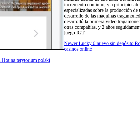
incremento continuo, y a principios d
especializadas sobre la producción de 
desarrollo de las máquinas tragamone
desarrolló la primera video tragamone
otras compañías, y 2 años seguidament
juego IGT.
Newer
Lucky 6 nuevo sin depósito R
casinos online
Hot na terytorium polski