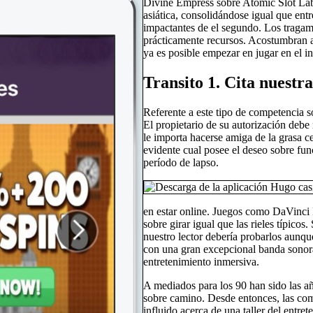
Divine Empress sobre Atomic Slot Lab 
asiática, consolidándose igual que entr
impactantes de el segundo. Los tragamo
prácticamente recursos. Acostumbran a, 
ya es posible empezar en jugar en el in
Transito 1. Cita nuest
Referente a este tipo de competencia s
El propietario de su autorización debe 
le importa hacerse amiga de la grasa 
evidente cual posee el deseo sobre fu
período de lapso.
en estar online. Juegos como DaVinci D
sobre girar igual que las rieles tí­pic
nuestro lector debería probarlos aunq
con una gran excepcional banda sonora,
entretenimiento inmersiva.
A mediados para los 90 han sido las añ
sobre camino. Desde entonces, las co
influido acerca de una taller del entre