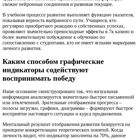
свежие нейронные соединения и развивая текущие.
В учебном процессе развитие выполняет функцию указателя,
показывая верность выбранного пути. Учащиеся, кто
регулярно приобретают реакцию о собственных успехах,
проявляют значительно превосходные эффекты в 7к казино и
более значительную побуждение к обучению по
сопоставлению с студентами, кто не имеет ясными маркерами
личного развития.
Каким способом графические
индикаторы содействуют
воспринимать победу
Наше осознание сконструировано так, что визуальная
информация анализируется значительно быстрее письменной
или отвлеченной. Зрительные отображения прогресса –
полосы загрузки, графики, диаграммы – формируют быстрое
восприятие настоящего ситуации и курса продвижения.
Ментальный результат отображения развития базируется на
принципе конкретизации теоретических понятий. Когда
личность видит, что индикатор заполнена на 70%, данное