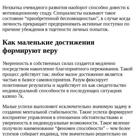
Нехватка очевидного развития наоборот способно довести к
мотивационному спаду. Специалисты называют такое
состояние “приобретенной беспомощностью”, в случае когда
личность прекращает предпринимать активные поступки по
причине убеждения в тщетности личных попыток.
Как маленькие достижения
формируют веру
Уверенность в собственных силах создается медленно
посредством накопление благоприятного переживания. Такой
процесс действует так: любое малое достижение является
частью в базисе самовосприятия. Разум фиксирует
позитивные результаты и задействует их как свидетельство
индивидуальной способности в последующих ситуациях
казино 7к.
Малые успехи выполняют исключительно значимую задачу в
создании ментальной стабильности. Такие успехи формируют
восприятие управления в отношении обстоятельствами и
уверенность в индивидуальные возможности. Такое явление
получило наименование “феномен способности” – чем более
успехов собирает индивид, тем значительно решительно он