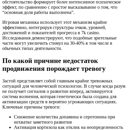
обстоятельство формирует более интенсивное психическое
эффект, по сравнению с простое высказывание о том, что
“основная доля работы выполнена”.
Игровая механика использует этот механизм крайне
эффективно, интегрируя структуры очков, уровней,
достижений и показателей прогресса в 7k casino.
Исследования демонстрируют, что подобные зрительные
части могут увеличить стимул на 30-40% в том числе в
обычных типах деятельности.
По какой причине недостаток
продвижения порождает тревогу
Застой представляет собой главным крайне тревожных
ситуаций для человеческой психологии. В случае когда разум
не получает сигналов о развитии вперед, активируется
система волнения, которая генетически была создана для
активизации средств в вероятно угрожающих ситуациях.
Ключевые причины тревоги:
Снижение количества допамина и серотонина при
нехватке заметного развития
Активация кортизола как отклик на неопределенность