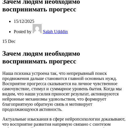
Зачем людям необходимо
воспринимать прогресс
15/12/2025
Posted by
Salah Udddin
15
Dec
Зачем людям необходимо
воспринимать прогресс
Наша психика устроена так, что непрерывный поиск
продвижения дальше становится главной основных нужд.
Восприятие прогресса сказывается на личное чувственное
самочувствие, стимул и суммарное уровень бытия. Когда мы
видим, что наши усилия приносят результат, активируются
нейронные механизмы удовольствия, что формирует
благоприятную обратную связь и мотивирует
продолжающуюся активность.
Актуальные изыскания в сфере нейропсихологии доказывают,
что восприятие развития напрямую связано с синтезом