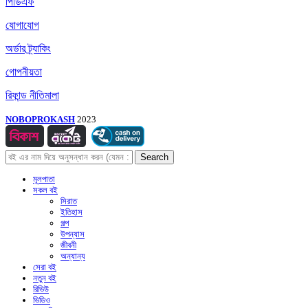
পিডিএফ
যোগাযোগ
অর্ডার ট্র্যাকিং
গোপনীয়তা
রিফান্ড নীতিমালা
NOBOPROKASH
2023
Search
মূলপাতা
সকল বই
সিরাত
ইতিহাস
গল্প
উপন্যাস
জীবনী
অন্যান্য
সেরা বই
নতুন বই
রিভিউ
ভিডিও