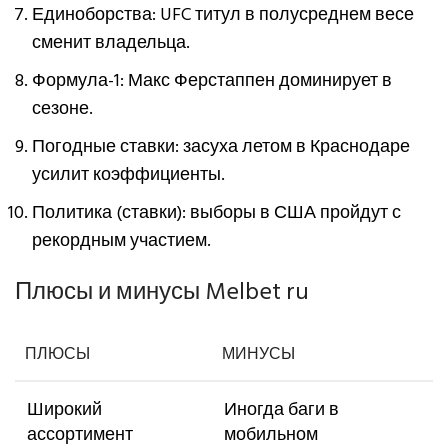
Единоборства: UFC титул в полусреднем весе
сменит владельца.
Формула-1: Макс Ферстаппен доминирует в
сезоне.
Погодные ставки: засуха летом в Краснодаре
усилит коэффициенты.
Политика (ставки): выборы в США пройдут с
рекордным участием.
Плюсы и минусы Melbet ru
ПЛЮСЫ
МИНУСЫ
Широкий
Иногда баги в
ассортимент
мобильном