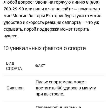
Любой вопрос? Звони на горячую линию
8 (800)
700-29-90
или пиши в чат на сайте — поможем в
миг! Многие беттеры Екатеринбурга уже отметил
удобство и скорость реакции саппорта — что уж
скрывать, порой поддержка может творить
чудеса.
10 уникальных фактов о спорте
ВИД
ФАКТ
СПОРТА
Пульс спортсмена может
Биатлон
достигать 180 ударов в минуту
при выстреле.
Первые официальные