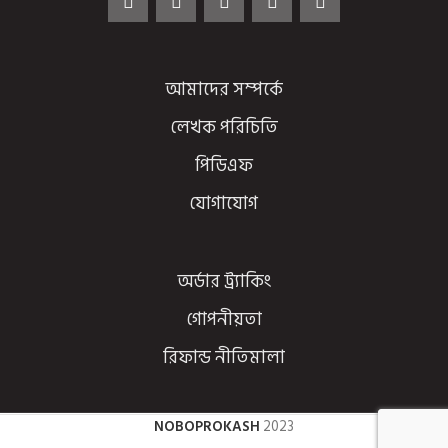
আমাদের সম্পর্কে
লেখক পরিচিতি
পিডিএফ
যোগাযোগ
অর্ডার ট্র্যাকিং
গোপনীয়তা
রিফান্ড নীতিমালা
NOBOPROKASH
2023