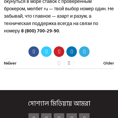
окунуться в море ставок с проверенным
брокером, мелбет ru — твой выбор номер один. Не
забывай, что главное — азарт и разум, а
техническая поддержка всегда на связи по
номеру
8 (800) 700-29-90
.
Newer
Older
সোশ্যাল মিডিয়ায় আমরা