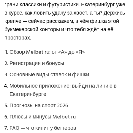
грани классики и футуристики. Екатеринбург уже
в курсе, как ловить удачу за хвост, а ты? Держись
крепче — сейчас расскажем, в чём фишка этой
букмекерской конторы и что тебя ждёт на её
просторах.
Обзор Melbet ru: от «А» до «Я»
Регистрация и бонусы
Основные виды ставок и фишки
Мобильное приложение: выйди на линию в
Екатеринбурге
Прогнозы на спорт 2026
Плюсы и минусы Melbet ru
FAQ — что кипит у беттеров