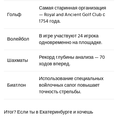
Самая старинная организация
Гольф
— Royal and Ancient Golf Club с
1754 года.
В игре участвуют 24 игрока
Волейбол
одновременно на площадке.
Рекорд глубины анализа — 70
Шахматы
ходов вперед.
Использование специальных
Биатлон
войлочных сапог повышает
точность стрельбы.
Итог? Если ты в Екатеринбурге и хочешь