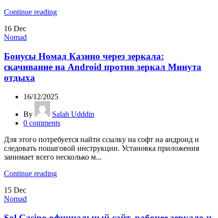
Continue reading
16
Dec
Nomad
Бонусы Номад Казино через зеркала:
скачивание на Android против зеркал Минута
отдыха
16/12/2025
By
Salah Udddin
0
comments
Для этого потребуется найти ссылку на софт на андроид и
следовать пошаговой инструкции. Установка приложения
занимает всего несколько м...
Continue reading
15
Dec
Nomad
Sol Casino официальный сайт, рабочее зеркало и