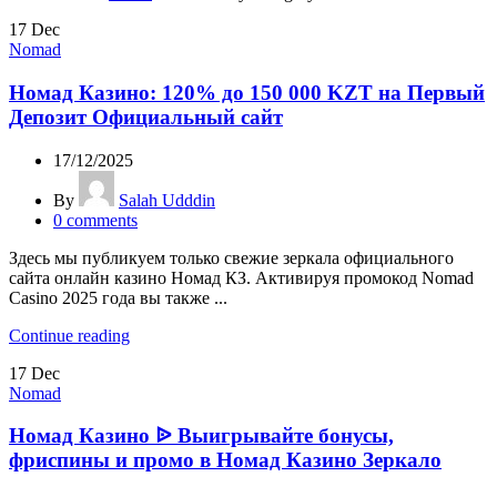
17
Dec
Nomad
Номад Казино: 120% до 150 000 KZT на Первый
Депозит Официальный сайт
17/12/2025
By
Salah Udddin
0
comments
Здесь мы публикуем только свежие зеркала официального
сайта онлайн казино Номад КЗ. Активируя промокод Nomad
Casino 2025 года вы также ...
Continue reading
17
Dec
Nomad
Номад Казино ᐉ Выигрывайте бонусы,
фриспины и промо в Номад Казино Зеркало