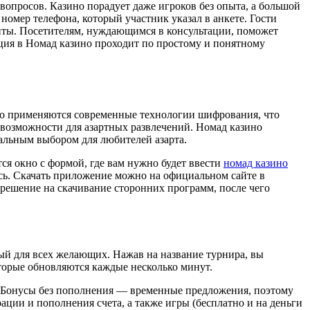
вопросов. Казино порадует даже игроков без опыта, а большой
номер телефона, который участник указал в анкете. Гости
зиты. Посетителям, нуждающимся в консультации, поможет
ация в Номад казино проходит по простому и понятному
ино применяются современные технологии шифрования, что
 возможности для азартных развлечений. Номад казино
еальным выбором для любителей азарта.
тся окно с формой, где вам нужно будет ввести
номад казино
есь. Скачать приложение можно на официальном сайте в
решение на скачивание сторонних программ, после чего
ый для всех желающих. Нажав на название турнира, вы
торые обновляются каждые несколько минут.
. Бонусы без пополнения — временные предложения, поэтому
ации и пополнения счета, а также игры (бесплатно и на деньги