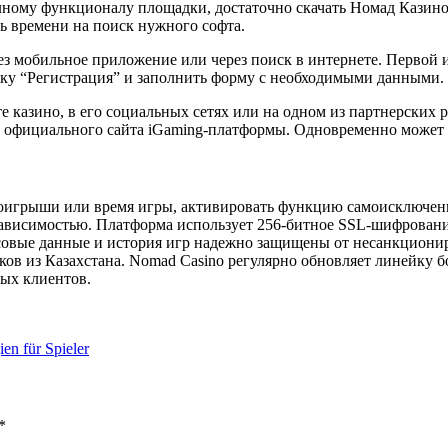
олному функционалу площадки, достаточно скачать Номад Казин
ть времени на поиск нужного софта.
рез мобильное приложение или через поиск в интернете. Первой
опку “Регистрация” и заполнить форму с необходимыми данными.
казино, в его социальных сетях или на одном из партнерских р
и официального сайта iGaming-платформы. Одновременно может 
оигрыши или время игры, активировать функцию самоисключени
ависимостью. Платформа использует 256-битное SSL-шифрование
нсовые данные и история игр надежно защищены от несанкциони
ов из Казахстана. Nomad Casino регулярно обновляет линейку 
ных клиентов.
en für Spieler
*