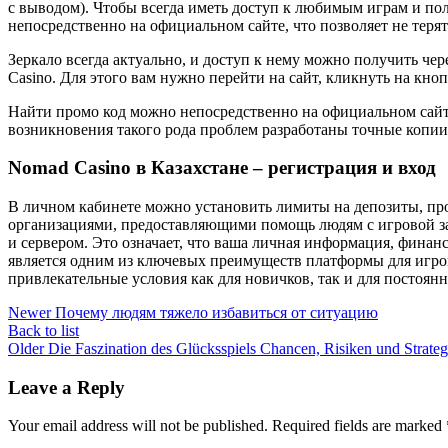
с выводом). Чтобы всегда иметь доступ к любимым играм и п
непосредственно на официальном сайте, что позволяет не теря
Зеркало всегда актуально, и доступ к нему можно получить че
Casino. Для этого вам нужно перейти на сайт, кликнуть на кн
Найти промо код можно непосредственно на официальном сайте 
возникновения такого рода проблем разработаны точные копи
Nomad Casino в Казахстане – регистрация и вход
В личном кабинете можно установить лимиты на депозиты, пр
организациями, предоставляющими помощь людям с игровой з
и сервером. Это означает, что ваша личная информация, фина
является одним из ключевых преимуществ платформы для игрок
привлекательные условия как для новичков, так и для постоян
Newer
Почему людям тяжело избавиться от ситуацию
Back to list
Older
Die Faszination des Glücksspiels Chancen, Risiken und Strategi
Leave a Reply
Your email address will not be published.
Required fields are marked