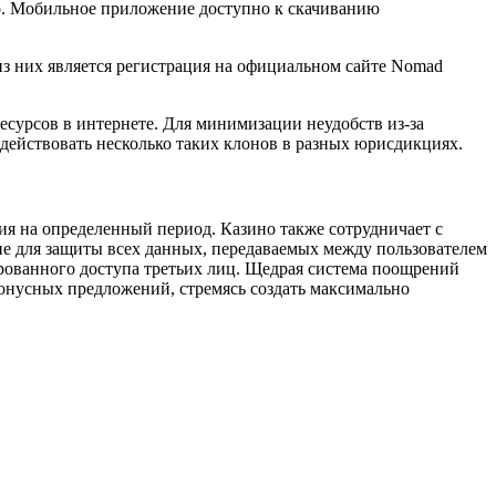
о. Мобильное приложение доступно к скачиванию
 из них является регистрация на официальном сайте Nomad
есурсов в интернете. Для минимизации неудобств из-за
действовать несколько таких клонов в разных юрисдикциях.
я на определенный период. Казино также сотрудничает с
 для защиты всех данных, передаваемых между пользователем
рованного доступа третьих лиц. Щедрая система поощрений
бонусных предложений, стремясь создать максимально