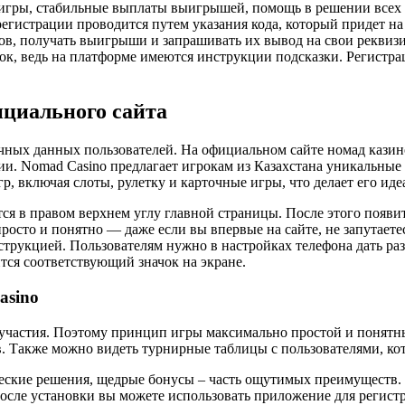
е игры, стабильные выплаты выигрышей, помощь в решении всех 
гистрации проводится путем указания кода, который придет на 
тов, получать выигрыши и запрашивать их вывод на свои рекви
чок, ведь на платформе имеются инструкции подсказки. Регистр
ициального сайта
личных данных пользователей. На официальном сайте номад каз
ии. Nomad Casino предлагает игрокам из Казахстана уникальные
, включая слоты, рулетку и карточные игры, что делает его ид
тся в правом верхнем углу главной страницы. После этого появи
росто и понятно — даже если вы впервые на сайте, не запутает
трукцией. Пользователям нужно в настройках телефона дать раз
тся соответствующий значок на экране.
asino
я участия. Поэтому принцип игры максимально простой и понятн
в. Также можно видеть турнирные таблицы с пользователями, ко
ческие решения, щедрые бонусы – часть ощутимых преимуществ
После установки вы можете использовать приложение для регистр