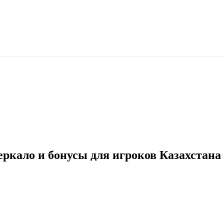
зеркало и бонусы для игроков Казахстана