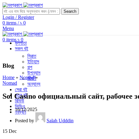
Search
Login / Register
0
items
/
৳
0
Menu
0
items
৳
0
মূলপাতা
সকল বই
সিরাত
ইতিহাস
Blog
গল্প
উপন্যাস
Home
»
Nomad
»
জীবনী
Nomad
অন্যান্য
সেরা বই
Sol Casino официальный сайт, рабочее 
নতুন বই
রিভিউ
ভিডিও
16/12/2025
নবধ্বনি
Posted by
Salah Udddin
15
Dec