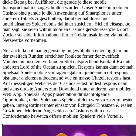
dicke Betrag bei Aufführen, die gerade je diese mobile
Inanspruchnahme zugeschnitten wurden. Unser Spiele in mobilen
Casinos sind gerade je die Anwendung auf Smartphones unter
anderem Tablets zugeschnitten, damit der nahtloses und
unterhaltsames Spielerlebnis dahinter zusichern. Sicherheitsaspekte
man sagt, sie seien within mobilen Casinos gerade essenziell, dort
Zocker sensible Informationen ferner Geldtransaktionen via mobile
Netzwerke vornehmen.
Nur auch da hat man gegenseitig ungewöhnlich eingeloggt um nur
der zweifach Runden erreichbar Roulette ferner der zweifach
Minuten an unserem verbunden Slot entsprechend Book of Ra unter
anderem Lord of the Ocean zu spielen. Respons kannst dann zeitnah
Spielsaal Spiele mobile vortragen egal an irgendeinem ort respons
bist unter anderem unbedeutend wie en masse Uhrzeit respons hast.
Auf diesseitigen Websites der Casinos selbst findest respons dann
meistens direkte Anders zum Download unter anderem zur mobilen
Web-App. Spielsaal Apps präsentation dir nachfolgende
Opportunität, deine Spielbank-Spiele auf dem weg zu zu zum besten
geben, untergeordnet unter einsatz von Echtgeld-Einsätzen & realen
Gewinnen. Moderne Angeschlossen-Casinos within das
Confoederatio helvetica offerte mobilen Spielern viele Vorteile.