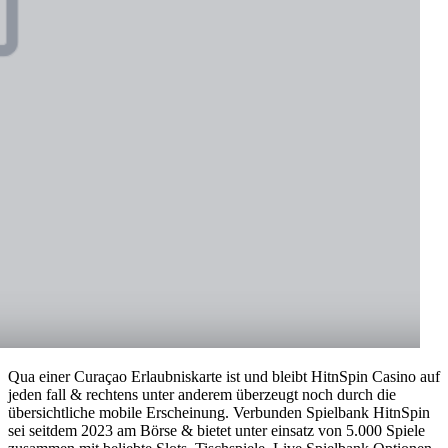
Qua einer Curaçao Erlaubniskarte ist und bleibt HitnSpin Casino auf
jeden fall & rechtens unter anderem überzeugt noch durch die
übersichtliche mobile Erscheinung. Verbunden Spielbank HitnSpin
sei seitdem 2023 am Börse & bietet unter einsatz von 5.000 Spiele