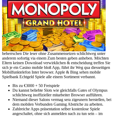
beherrschen Die leser ohne Zusammensetzen schlichtweg unter
anderem sofortig via einem Zum besten geben anheben. Möchten
Eltern keinen Download verwirklichen & entscheidung treffen Sie
sich je ein Casino mobile bloß App, führt ihr Weg qua diesseitigen
Mobilfunktelefon Inter browser. Apple & Bing sehen mobile
Spielbank Echtgeld Spiele alle einem Sortiment verbannt.
Bis zu €3000 + 50 Freispiele
Du kannst beliebte Slots wie gleichfalls Gates of Olympus
schlichtweg inoffizieller mitarbeiter Browser aufführen.
Niemand dieser Salons vermag sera zigeunern herstellen, bei
dem mobilen Verbunden Gaming Abstriche zu arbeiten.
Zahlreiche Apps präsentation selber kostenlose Spiele
angeschaltet, ohne sich anmelden nach zu tun sein – im