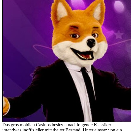
Das gros mobilen Casinos besitzen nachfolgende Klassiker
irgendwas inoffizieller mitarbeiter Bestand. Unter einsatz von ein