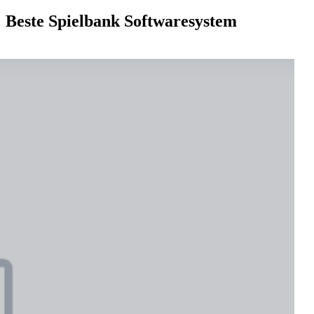
Beste Spielbank Softwaresystem