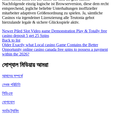
Nachfolgende einzig logische ist Browserversion, diese dem recht
entsprechend, jegliche beliebte Unterhaltungen inoffizieller
mitarbeiter adaptiven Größenordnung zu spielen. Ja, sämtliche
Casinos via irgendeiner Lizenzierung alle Teutonia gebot
hierzulande legale & sichere Glücksspiele aktiv.
Newer
Piled Slot Video game Demonstration Play & Totally free
casino deposit 5 get 25 Spins
Back to list
Older
Exactly what Local casino Game Contains the Better
Opportunity online casino canada free spins to possess a payment
within the 2026?
সোশ্যাল মিডিয়ায় আমরা
আমাদের সম্পর্কে
লেখক পরিচিতি
পিডিএফ
যোগাযোগ
অর্ডার ট্র্যাকিং