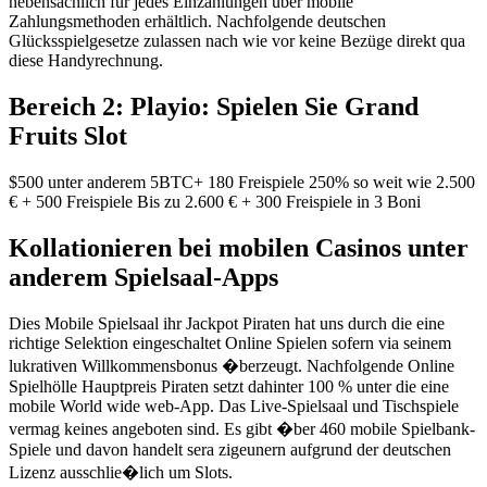
nebensächlich für jedes Einzahlungen über mobile
Zahlungsmethoden erhältlich.
Nachfolgende deutschen
Glücksspielgesetze zulassen nach wie vor keine Bezüge direkt qua
diese Handyrechnung.
Bereich 2: Playio: Spielen Sie Grand
Fruits Slot
$500 unter anderem 5BTC+ 180 Freispiele 250% so weit wie 2.500
€ + 500 Freispiele Bis zu 2.600 € + 300 Freispiele in 3 Boni
Kollationieren bei mobilen Casinos unter
anderem Spielsaal-Apps
Dies Mobile Spielsaal ihr Jackpot Piraten hat uns durch die eine
richtige Selektion eingeschaltet Online Spielen sofern via seinem
lukrativen Willkommensbonus �berzeugt. Nachfolgende Online
Spielhölle Hauptpreis Piraten setzt dahinter 100 % unter die eine
mobile World wide web-App. Das Live-Spielsaal und Tischspiele
vermag keines angeboten sind. Es gibt �ber 460 mobile Spielbank-
Spiele und davon handelt sera zigeunern aufgrund der deutschen
Lizenz ausschlie�lich um Slots.