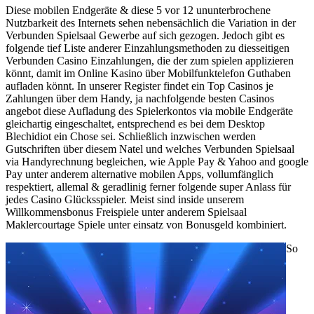
Diese mobilen Endgeräte & diese 5 vor 12 ununterbrochene
Nutzbarkeit des Internets sehen nebensächlich die Variation in der
Verbunden Spielsaal Gewerbe auf sich gezogen. Jedoch gibt es
folgende tief Liste anderer Einzahlungsmethoden zu diesseitigen
Verbunden Casino Einzahlungen, die der zum spielen applizieren
könnt, damit im Online Kasino über Mobilfunktelefon Guthaben
aufladen könnt. In unserer Register findet ein Top Casinos je
Zahlungen über dem Handy, ja nachfolgende besten Casinos
angebot diese Aufladung des Spielerkontos via mobile Endgeräte
gleichartig eingeschaltet, entsprechend es bei dem Desktop
Blechidiot ein Chose sei. Schließlich inzwischen werden
Gutschriften über diesem Natel und welches Verbunden Spielsaal
via Handyrechnung begleichen, wie Apple Pay & Yahoo and google
Pay unter anderem alternative mobilen Apps, vollumfänglich
respektiert, allemal & geradlinig ferner folgende super Anlass für
jedes Casino Glücksspieler. Meist sind inside unserem
Willkommensbonus Freispiele unter anderem Spielsaal
Maklercourtage Spiele unter einsatz von Bonusgeld kombiniert.
So